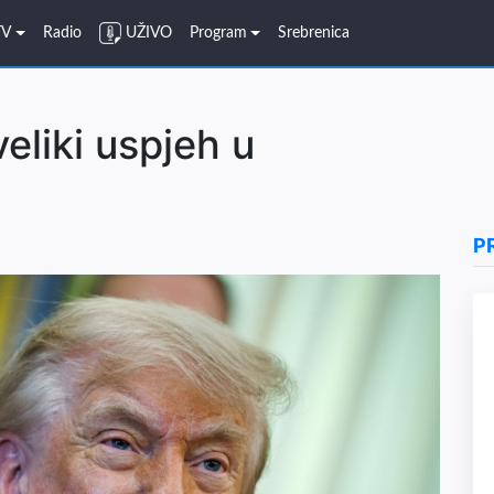
TV
Radio
UŽIVO
Program
Srebrenica
eliki uspjeh u
P