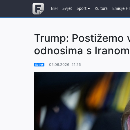
BiH
Svijet
Sport
Kultura
Emisije F
Trump: Postižemo v
odnosima s Iranom
05.06.2026. 21:25
Svijet