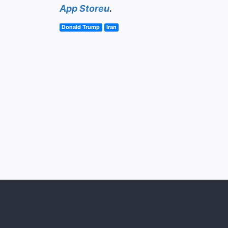
App Storeu
.
Donald Trump
Iran