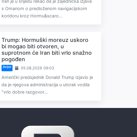
Iran je u srijedu rekao da je zajednička izjava
s Omanom o predloženom navigacijskom
koridoru kroz Hormu&scaro...
Trump: Hormuški moreuz uskoro
bi mogao biti otvoren, u
suprotnom će Iran biti vrlo snažno
pogođen
Svijet
05.08.2026 09:03
Američki predsjednik Donald Trump izjavio je
da je njegova administracija u utorak vodila
"vrlo dobre razgovor...