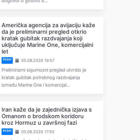
dogovor o gotovo s...
Američka agencija za avijaciju kaže
da je preliminarni pregled otkrio
kratak gubitak razdvajanja koji
uključuje Marine One, komercijalni
let
Svijet
05.08.2026 19:57
Preliminarni sigurnosni pregled utvrdio je
kratak gubitak potrebnog razdvajanja
između Marine One i komercijal...
Iran kaže da je zajednička izjava s
Omanom o brodskom koridoru
kroz Hormuz u završnoj fazi
Svijet
05.08.2026 17:55