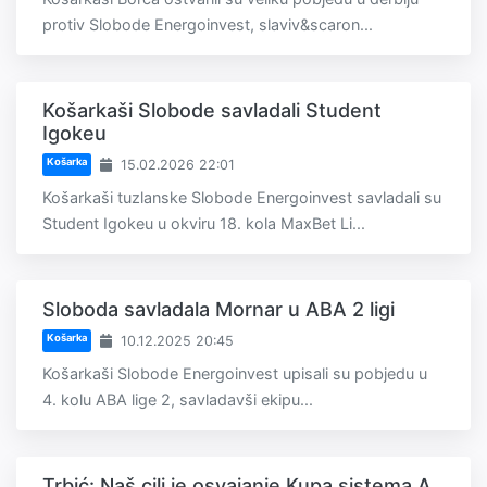
protiv Slobode Energoinvest, slaviv&scaron...
Košarkaši Slobode savladali Student
Igokeu
Košarka
15.02.2026 22:01
Košarkaši tuzlanske Slobode Energoinvest savladali su
Student Igokeu u okviru 18. kola MaxBet Li...
Sloboda savladala Mornar u ABA 2 ligi
Košarka
10.12.2025 20:45
Košarkaši Slobode Energoinvest upisali su pobjedu u
4. kolu ABA lige 2, savladavši ekipu...
Trbić: Naš cilj je osvajanje Kupa sistema A