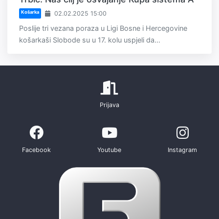
Košarka
02.02.2025 15:00
Poslije tri vezana poraza u Ligi Bosne i Hercegovine
košarkaši Slobode su u 17. kolu uspjeli da...
Prijava
Facebook
Youtube
Instagram