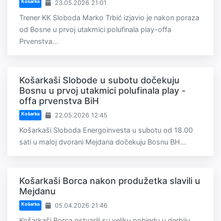
Košarka
23.05.2026 21:01
Trener KK Sloboda Marko Trbić izjavio je nakon poraza
od Bosne u prvoj utakmici polufinala play-offa
Prvenstva...
Košarkaši Slobode u subotu dočekuju
Bosnu u prvoj utakmici polufinala play -
offa prvenstva BiH
Košarka
22.05.2026 12:45
Košarkaši Sloboda Energoinvesta u subotu od 18.00
sati u maloj dvorani Mejdana dočekuju Bosnu BH...
Košarkaši Borca nakon produžetka slavili u
Mejdanu
Košarka
05.04.2026 21:46
Košarkaši Borca ostvarili su veliku pobjedu u derbiju