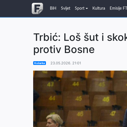
BiH
Svijet
Sport
Kultura
Emisije F
Trbić: Loš šut i sko
protiv Bosne
23.05.2026. 21:01
Košarka