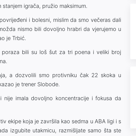
 stanjem igrača, pružio maksimum.
, povrijeđeni i bolesni, mislim da smo večeras dali
možda nismo bili dovoljno hrabri da vjerujemo u
ao je Trbić.
 poraza bili su loš šut za tri poena i veliki broj
na.
aja, a dozvolili smo protivniku čak 22 skoka u
 kazao je trener Slobode.
 nije imala dovoljno koncentracije i fokusa da
tiv ekipe koja je završila kao sedma u ABA ligi i s
kada izgubite utakmicu, razmišljate samo šta ste