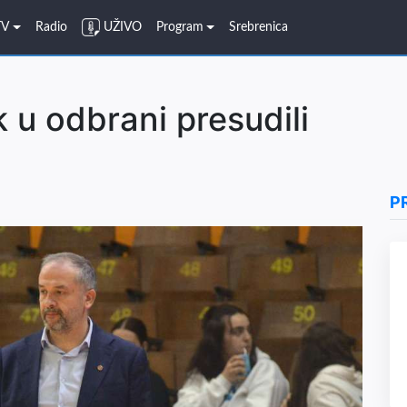
TV
Radio
UŽIVO
Program
Srebrenica
k u odbrani presudili
P