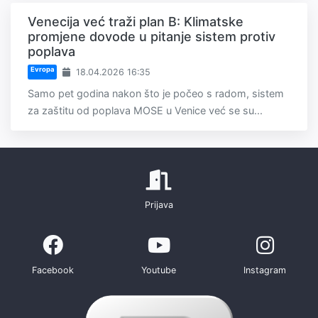
Venecija već traži plan B: Klimatske
promjene dovode u pitanje sistem protiv
poplava
Evropa
18.04.2026 16:35
Samo pet godina nakon što je počeo s radom, sistem
za zaštitu od poplava MOSE u Venice već se su...
Prijava
Facebook
Youtube
Instagram