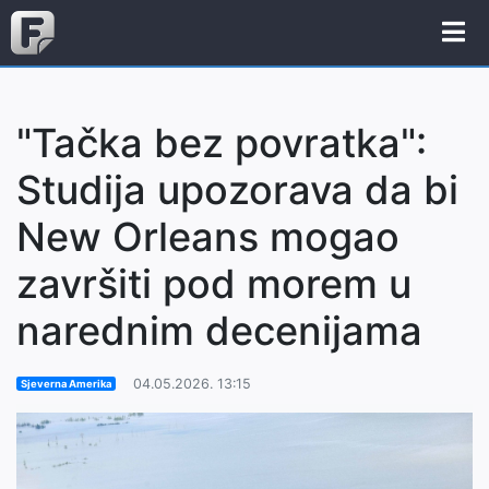
"Tačka bez povratka":
Studija upozorava da bi
New Orleans mogao
završiti pod morem u
narednim decenijama
04.05.2026. 13:15
Sjeverna Amerika