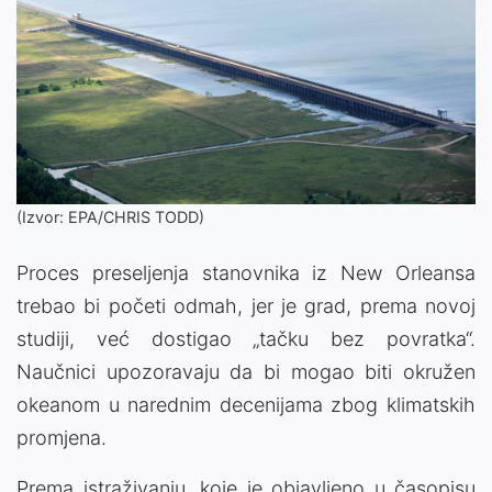
(Izvor: EPA/CHRIS TODD)
Proces preseljenja stanovnika iz New Orleansa
trebao bi početi odmah, jer je grad, prema novoj
studiji, već dostigao „tačku bez povratka“.
Naučnici upozoravaju da bi mogao biti okružen
okeanom u narednim decenijama zbog klimatskih
promjena.
Prema istraživanju, koje je objavljeno u časopisu