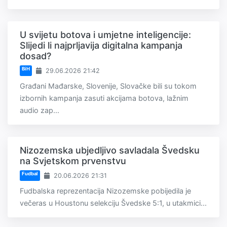
U svijetu botova i umjetne inteligencije:
Slijedi li najprljavija digitalna kampanja
dosad?
BiH
29.06.2026 21:42
Građani Mađarske, Slovenije, Slovačke bili su tokom
izbornih kampanja zasuti akcijama botova, lažnim
audio zap...
Nizozemska ubjedljivo savladala Švedsku
na Svjetskom prvenstvu
Fudbal
20.06.2026 21:31
Fudbalska reprezentacija Nizozemske pobijedila je
večeras u Houstonu selekciju Švedske 5:1, u utakmici...