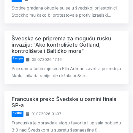
Stotine građana okupile su se u švedskoj prijestolnici
Stockholmu kako bi protestovale protiv izraelski...
Švedska se priprema za moguću rusku
invaziju: "Ako kontrolišete Gotland,
kontrolišete i Baltičko more"
Evropa
05.07.2026 17:16
Prije samo četiri mjeseca Ella Adman završila je srednju
školu i nikada ranije nije držala pu&sc...
Francuska preko Švedske u osmini finala
SP-a
Fudbal
01.07.2026 01:07
Francuska je opravdala ulogu favorita i upisala pobjedu
3:0 nad Švedskom u susretu šesnaestine f...