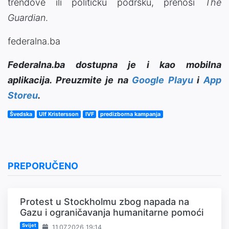
trendove ili političku podršku, prenosi
The
Guardian
.
federalna.ba
Federalna.ba dostupna je i kao mobilna
aplikacija. Preuzmite je na
Google Playu
i
App
Storeu
.
Švedska
Ulf Kristersson
IVF
predizborna kampanja
PREPORUČENO
Protest u Stockholmu zbog napada na
Gazu i ograničavanja humanitarne pomoći
Svijet
11.07.2026 19:14