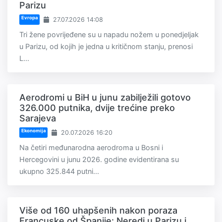
Parizu
Evropa
27.07.2026 14:08
Tri žene povrijeđene su u napadu nožem u ponedjeljak
u Parizu, od kojih je jedna u kritičnom stanju, prenosi
L...
Aerodromi u BiH u junu zabilježili gotovo
326.000 putnika, dvije trećine preko
Sarajeva
Ekonomija
20.07.2026 16:20
Na četiri međunarodna aerodroma u Bosni i
Hercegovini u junu 2026. godine evidentirana su
ukupno 325.844 putni...
Više od 160 uhapšenih nakon poraza
Francuske od Španije: Neredi u Parizu i