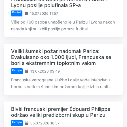
Lyonu poslije polufinala SP-a
Fudbal
15.07.2026 11:57
Više od 160 osoba uhapšeno je u Parizu i Lyonu nakon
nereda koji su izbili poslije poraza fudbal...
Veliki šumski požar nadomak Pariza:
Evakuisano oko 1.000 ljudi, Francuska se
bori s ekstremnim toplotnim valom
Evropa
13.07.2026 09:49
Francuske vatrogasne službe i dalje vode intenzivnu
borbu s velikim šumskim požarom koji je izbio u bli...
Bivši francuski premijer Édouard Philippe
održao veliki predizborni skup u Parizu
Evropa
05.07.2026 18:57