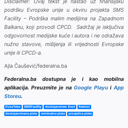
Disclaimer: Ovaj tekst je nastao uz finansijsku
podršku Evropske unije u okviru projekta SMS
Facility – Podrška malim medijima na Zapadnom
Balkanu, koji provodi CPCD. Sadržaj je isključiva
odgovornost medijske kuće i autora i ne odražava
nužno stavove, mišljenja ili vrijednosti Evropske
unije ili CPCD-a.
Ajla Čaušević/federalna.ba
Federalna.ba dostupna je i kao mobilna
aplikacija. Preuzmite je na
Google Playu
i
App
Storeu
.
EUzaTebe
SMSFacility
dostojanstven život
Radnici
dostojanstvena plata
minimalna plata
prosječna plata