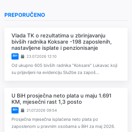
PREPORUČENO
Vlada TK o rezultatima u zbrinjavanju
bivših radnika Koksare -198 zaposlenih,
nastavljene isplate i penzionisanje
BiH
23.07.2026 12:10
Od ukupno 605 bivših radnika "Koksare" Lukavac koji
su prijavljeni na evidenciju Službe za zapoš...
U BiH prosječna neto plata u maju 1.691
KM, mjesečni rast 1,3 posto
BiH
21.07.2026 09:54
Prosječna mjesečna isplaćena neto plata po
zaposlenom u pravnim osobama u BiH za maj 2026.