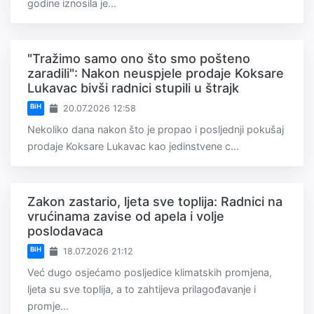
godine iznosila je...
"Tražimo samo ono što smo pošteno
zaradili": Nakon neuspjele prodaje Koksare
Lukavac bivši radnici stupili u štrajk
BiH
20.07.2026 12:58
Nekoliko dana nakon što je propao i posljednji pokušaj
prodaje Koksare Lukavac kao jedinstvene c...
Zakon zastario, ljeta sve toplija: Radnici na
vrućinama zavise od apela i volje
poslodavaca
BiH
18.07.2026 21:12
Već dugo osjećamo posljedice klimatskih promjena,
ljeta su sve toplija, a to zahtijeva prilagođavanje i
promje...