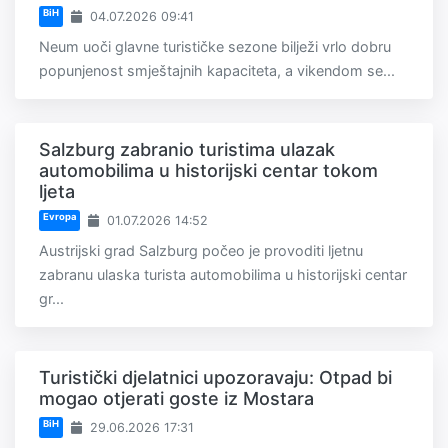
BiH
04.07.2026 09:41
Neum uoči glavne turističke sezone bilježi vrlo dobru
popunjenost smještajnih kapaciteta, a vikendom se...
Salzburg zabranio turistima ulazak
automobilima u historijski centar tokom
ljeta
Evropa
01.07.2026 14:52
Austrijski grad Salzburg počeo je provoditi ljetnu
zabranu ulaska turista automobilima u historijski centar
gr...
Turistički djelatnici upozoravaju: Otpad bi
mogao otjerati goste iz Mostara
BiH
29.06.2026 17:31