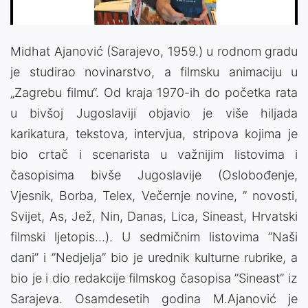
Midhat Ajanović (Sarajevo, 1959.) u rodnom gradu
je studirao novinarstvo, a filmsku animaciju u
„Zagrebu filmu“. Od kraja 1970-ih do početka rata
u bivšoj Jugoslaviji objavio je više hiljada
karikatura, tekstova, intervjua, stripova kojima je
bio crtač i scenarista u važnijim listovima i
časopisima bivše Jugoslavije (Oslobođenje,
Vjesnik, Borba, Telex, Večernje novine, ” novosti,
Svijet, As, Jež, Nin, Danas, Lica, Sineast, Hrvatski
filmski ljetopis…). U sedmičnim listovima ”Naši
dani” i ”Nedjelja” bio je urednik kulturne rubrike, a
bio je i dio redakcije filmskog časopisa ”Sineast” iz
Sarajeva. Osamdesetih godina M.Ajanović je