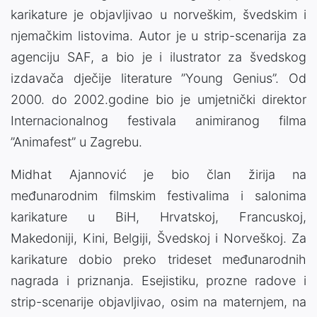
karikature je objavljivao u norveškim, švedskim i
njemačkim listovima. Autor je u strip-scenarija za
agenciju SAF, a bio je i ilustrator za švedskog
izdavača dječije literature ”Young Genius”. Od
2000. do 2002.godine bio je umjetnički direktor
Internacionalnog festivala animiranog filma
”Animafest” u Zagrebu.
Midhat Ajannović je bio član žirija na
međunarodnim filmskim festivalima i salonima
karikature u BiH, Hrvatskoj, Francuskoj,
Makedoniji, Kini, Belgiji, Švedskoj i Norveškoj. Za
karikature dobio preko trideset međunarodnih
nagrada i priznanja. Esejistiku, prozne radove i
strip-scenarije objavljivao, osim na maternjem, na