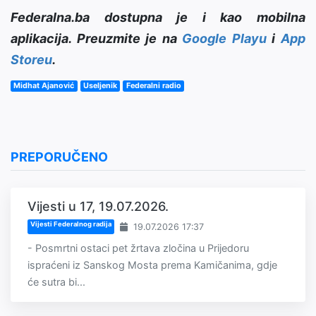
Federalna.ba dostupna je i kao mobilna
aplikacija. Preuzmite je na
Google Playu
i
App
Storeu
.
Midhat Ajanović
Useljenik
Federalni radio
PREPORUČENO
Vijesti u 17, 19.07.2026.
Vijesti Federalnog radija
19.07.2026 17:37
- Posmrtni ostaci pet žrtava zločina u Prijedoru
ispraćeni iz Sanskog Mosta prema Kamičanima, gdje
će sutra bi...