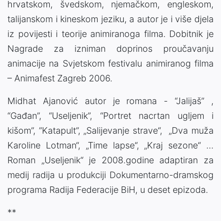
hrvatskom, švedskom, njemačkom, engleskom,
talijanskom i kineskom jeziku, a autor je i više djela
iz povijesti i teorije animiranoga filma. Dobitnik je
Nagrade za izniman doprinos proučavanju
animacije na Svjetskom festivalu animiranog filma
– Animafest Zagreb 2006.
Midhat Ajanović autor je romana - “Jalijaš” ,
“Gađan”, “Useljenik”, “Portret nacrtan ugljem i
kišom”, ”Katapult”, „Salijevanje strave“, „Dva muža
Karoline Lotman“, „Time lapse“, „Kraj sezone“ ...
Roman „Useljenik“ je 2008.godine adaptiran za
medij radija u produkciji Dokumentarno-dramskog
programa Radija Federacije BiH, u deset epizoda.
**