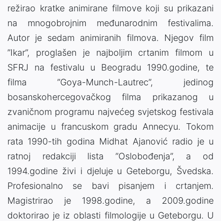
režirao kratke animirane filmove koji su prikazani
na mnogobrojnim međunarodnim festivalima.
Autor je sedam animiranih filmova. Njegov film
”Ikar”, proglašen je najboljim crtanim filmom u
SFRJ na festivalu u Beogradu 1990.godine, te
filma ”Goya-Munch-Lautrec”, jedinog
bosanskohercegovačkog filma prikazanog u
zvaničnom programu najvećeg svjetskog festivala
animacije u francuskom gradu Annecyu. Tokom
rata 1990-tih godina Midhat Ajanović radio je u
ratnoj redakciji lista ”Oslobođenja”, a od
1994.godine živi i djeluje u Geteborgu, Švedska.
Profesionalno se bavi pisanjem i crtanjem.
Magistrirao je 1998.godine, a 2009.godine
doktorirao je iz oblasti filmologije u Geteborgu. U