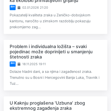
ka ekološki prihvatljivom grijanju
BiH
02.01.2026 21:20
Pokazatelji kvaliteta zraka u Zeničko-dobojskom
kantonu, naročito u zimskom razdoblju pokazuju
prekomjerno zag...
Problem i individualna ložišta – svaki
pojedinac može doprinijeti u smanjenju
štetnosti zraka
BiH
18.11.2025 19:11
Dolaze hladni dani, a sa njima i zagađenost zraka.
Trenutno su u Bosni i Hercegovini Banja Luka, Travnik i
Tuz...
U Kaknju proglašena 'Uzbuna' zbog
ekstremnog zagađenja zraka