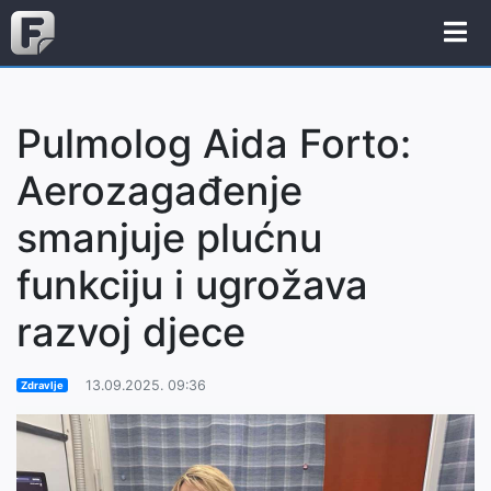
Pulmolog Aida Forto:
Aerozagađenje
smanjuje plućnu
funkciju i ugrožava
razvoj djece
13.09.2025. 09:36
Zdravlje