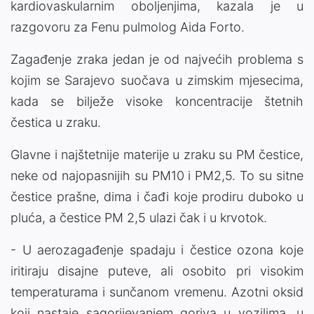
kardiovaskularnim oboljenjima, kazala je u
razgovoru za Fenu pulmolog Aida Forto.
Zagađenje zraka jedan je od najvećih problema s
kojim se Sarajevo suočava u zimskim mjesecima,
kada se bilježe visoke koncentracije štetnih
čestica u zraku.
Glavne i najštetnije materije u zraku su PM čestice,
neke od najopasnijih su PM10 i PM2,5. To su sitne
čestice prašne, dima i čađi koje prodiru duboko u
pluća, a čestice PM 2,5 ulazi čak i u krvotok.
- U aerozagađenje spadaju i čestice ozona koje
iritiraju disajne puteve, ali osobito pri visokim
temperaturama i sunčanom vremenu. Azotni oksid
koji nastaje sagorijevanjem goriva u vozilima, u