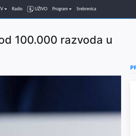
TV
Radio
UŽIVO
Program
Srebrenica
 od 100.000 razvoda u
P