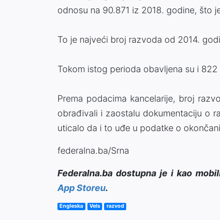
odnosu na 90.871 iz 2018. godine, što j
To je najveći broj razvoda od 2014. god
Tokom istog perioda obavljena su i 822
Prema podacima kancelarije, broj razvod
obrađivali i zaostalu dokumentaciju o ra
uticalo da i to uđe u podatke o okonča
federalna.ba/Srna
Federalna.ba dostupna je i kao mobil
App Storeu
.
Engleska
Vels
razvod