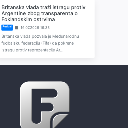
Britanska vlada traži istragu protiv
Argentine zbog transparenta o
Foklandskim ostrvima
Fudbal
16.07.2026 19:33
Britanska vlada pozvala je Međunarodnu
fudbalsku federaciju (Fifa) da pokrene
istragu protiv reprezentacije Ar...