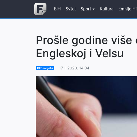
BiH
Svijet
Sport
Kultura
Emisije F
Prošle godine više
Engleskoj i Velsu
17.11.2020. 14:04
Oko svijeta