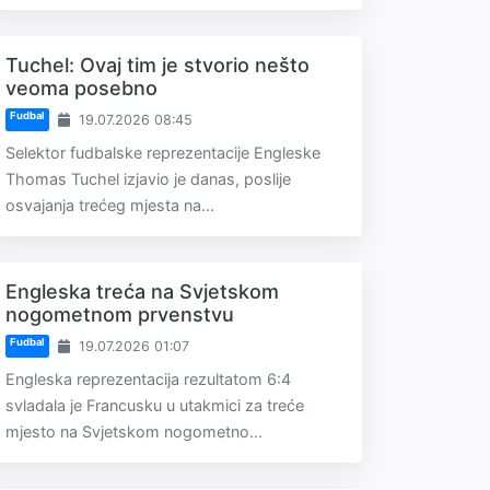
Tuchel: Ovaj tim je stvorio nešto
veoma posebno
Fudbal
19.07.2026 08:45
Selektor fudbalske reprezentacije Engleske
Thomas Tuchel izjavio je danas, poslije
osvajanja trećeg mjesta na...
Engleska treća na Svjetskom
nogometnom prvenstvu
Fudbal
19.07.2026 01:07
Engleska reprezentacija rezultatom 6:4
svladala je Francusku u utakmici za treće
mjesto na Svjetskom nogometno...