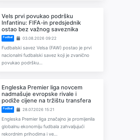
Vels prvi povukao podršku
Infantinu: FIFA-in predsjednik
ostao bez važnog saveznika
Fudbal
03.08.2026 09:22
Fudbalski savez Velsa (FAW) postao je prvi
nacionalni fudbalski savez koji je zvanično
povukao podršku...
Engleska Premier liga novcem
nadmašuje evropske rivale i
podiže cijene na tržištu transfera
Fudbal
28.07.2026 15:21
Engleska Premier liga značajno je promijenila
globalnu ekonomiju fudbala zahvaljujući
rekordnim prihodima i ve...