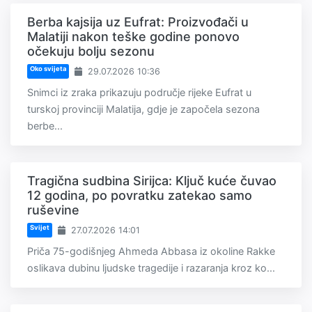
Berba kajsija uz Eufrat: Proizvođači u
Malatiji nakon teške godine ponovo
očekuju bolju sezonu
Oko svijeta
29.07.2026 10:36
Snimci iz zraka prikazuju područje rijeke Eufrat u
turskoj provinciji Malatija, gdje je započela sezona
berbe...
Tragična sudbina Sirijca: Ključ kuće čuvao
12 godina, po povratku zatekao samo
ruševine
Svijet
27.07.2026 14:01
Priča 75-godišnjeg Ahmeda Abbasa iz okoline Rakke
oslikava dubinu ljudske tragedije i razaranja kroz ko...