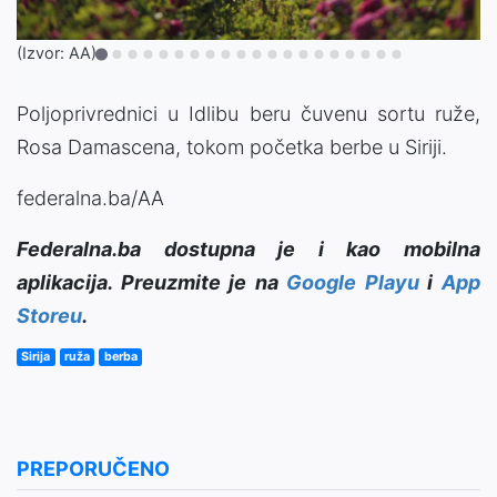
(Izvor: AA)
Poljoprivrednici u Idlibu beru čuvenu sortu ruže,
Rosa Damascena, tokom početka berbe u Siriji.
federalna.ba/AA
Federalna.ba dostupna je i kao mobilna
aplikacija. Preuzmite je na
Google Playu
i
App
Storeu
.
Sirija
ruža
berba
PREPORUČENO