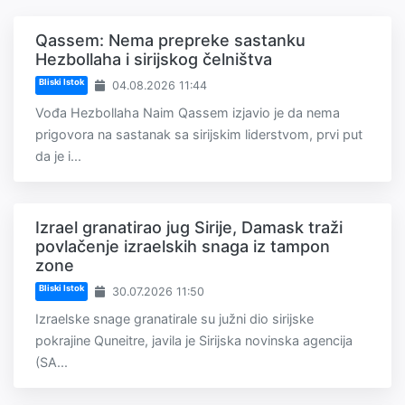
Qassem: Nema prepreke sastanku
Hezbollaha i sirijskog čelništva
Bliski Istok
04.08.2026 11:44
Vođa Hezbollaha Naim Qassem izjavio je da nema
prigovora na sastanak sa sirijskim liderstvom, prvi put
da je i...
Izrael granatirao jug Sirije, Damask traži
povlačenje izraelskih snaga iz tampon
zone
Bliski Istok
30.07.2026 11:50
Izraelske snage granatirale su južni dio sirijske
pokrajine Quneitre, javila je Sirijska novinska agencija
(SA...