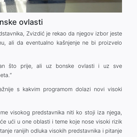
nske ovlasti
stavnika, Zvizdić je rekao da njegov izbor jeste
u, ali da eventualno kašnjenje ne bi proizvelo
van što prije, ali uz bonske ovlasti i uz sve
eta.“
ažnije s kakvim programom dolazi novi visoki
me visokog predstavnika niti ko stoji iza njega,
e ući u one oblasti i teme koje nose visoki rizik
anje ranijih odluka visokih predstavnika i pitanje