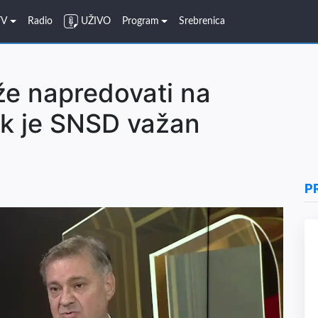
TV
Radio
UŽIVO
Program
Srebrenica
že napredovati na
k je SNSD važan
P