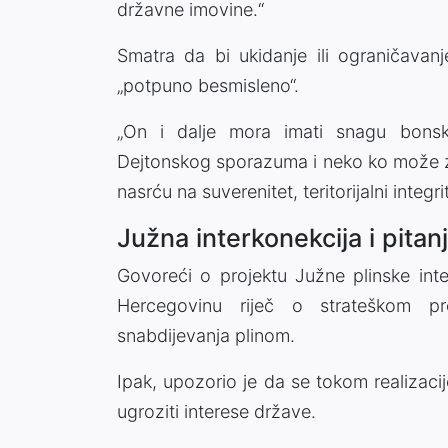
državne imovine.“
Smatra da bi ukidanje ili ograničavanj
„potpuno besmisleno“.
„On i dalje mora imati snagu bonski
Dejtonskog sporazuma i neko ko može za
nasrću na suverenitet, teritorijalni integrit
Južna interkonekcija i pita
Govoreći o projektu Južne plinske inte
Hercegovinu riječ o strateškom pro
snabdijevanja plinom.
Ipak, upozorio je da se tokom realizaci
ugroziti interese države.