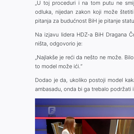
„U toj proceduri i na tom putu ne smij
odluka, nijedan zakon koji može štetit
pitanja za budućnost BiH je pitanje stat
Na izjavu lidera HDZ-a BiH Dragana Č
ništa, odgovorio je:
„Najlakše je reći da nešto ne može. Bil
to model može ići.“
Dodao je da, ukoliko postoji model kaka
ambasadu, onda bi ga trebalo podržati i 