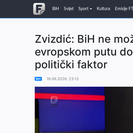
BiH
Svijet
Sport
Kultura
Emisije F
Zvizdić: BiH ne mo
evropskom putu do
politički faktor
16.06.2026. 23:13
BiH