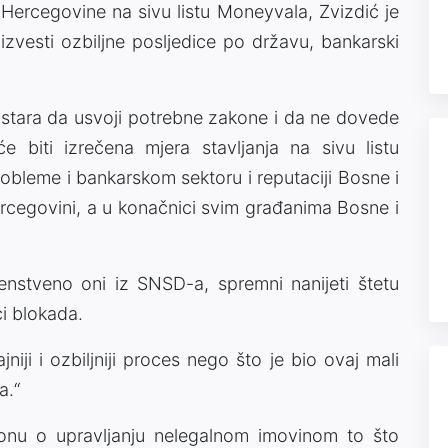
ercegovine na sivu listu Moneyvala, Zvizdić je
zvesti ozbiljne posljedice po državu, bankarski
stara da usvoji potrebne zakone i da ne dovede
 biti izrečena mjera stavljanja na sivu listu
obleme i bankarskom sektoru i reputaciji Bosne i
ercegovini, a u konačnici svim građanima Bosne i
rvenstveno oni iz SNSD-a, spremni nanijeti štetu
ci blokada.
jniji i ozbiljniji proces nego što je bio ovaj mali
a.“
onu o upravljanju nelegalnom imovinom to što