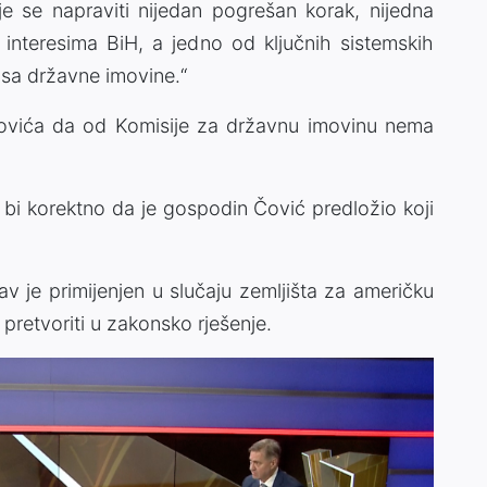
e se napraviti nijedan pogrešan korak, nijedna
i interesima BiH, a jedno od ključnih sistemskih
usa državne imovine.“
ovića da od Komisije za državnu imovinu nema
o bi korektno da je gospodin Čović predložio koji
v je primijenjen u slučaju zemljišta za američku
pretvoriti u zakonsko rješenje.