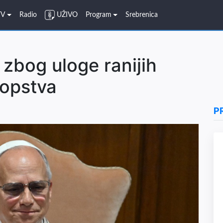
TV
Radio
UŽIVO
Program
Srebrenica
 zbog uloge ranijih
ropstva
P