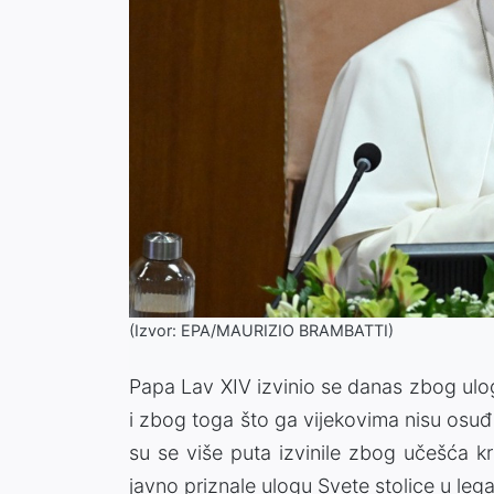
(Izvor: EPA/MAURIZIO BRAMBATTI)
Papa Lav XIV izvinio se danas zbog uloge
i zbog toga što ga vijekovima nisu osuđiv
su se više puta izvinile zbog učešća krš
javno priznale ulogu Svete stolice u legal