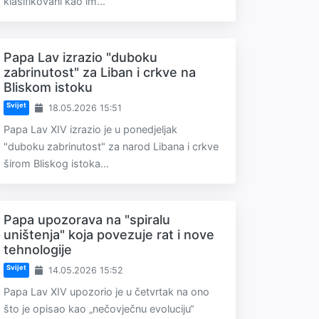
klasifikovani kao im...
Papa Lav izrazio "duboku
zabrinutost" za Liban i crkve na
Bliskom istoku
Svijet
18.05.2026 15:51
Papa Lav XIV izrazio je u ponedjeljak
"duboku zabrinutost" za narod Libana i crkve
širom Bliskog istoka...
Papa upozorava na "spiralu
uništenja" koja povezuje rat i nove
tehnologije
Svijet
14.05.2026 15:52
Papa Lav XIV upozorio je u četvrtak na ono
što je opisao kao „nečovječnu evoluciju“