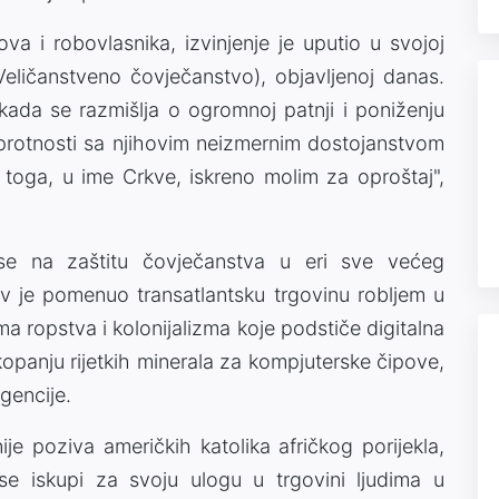
ova i robovlasnika, izvinjenje je uputio u svojoj
(Veličanstveno čovječanstvo), objavljenoj danas.
kada se razmišlja o ogromnoj patnji i poniženju
 suprotnosti sa njihovim neizmernim dostojanstvom
 toga, u ime Crkve, iskreno molim za oproštaj",
se na zaštitu čovječanstva u eri sve većeg
Lav je pomenuo transatlantsku trgovinu robljem u
a ropstva i kolonijalizma koje podstiče digitalna
kopanju rijetkih minerala za kompjuterske čipove,
gencije.
je poziva američkih katolika afričkog porijekla,
 se iskupi za svoju ulogu u trgovini ljudima u