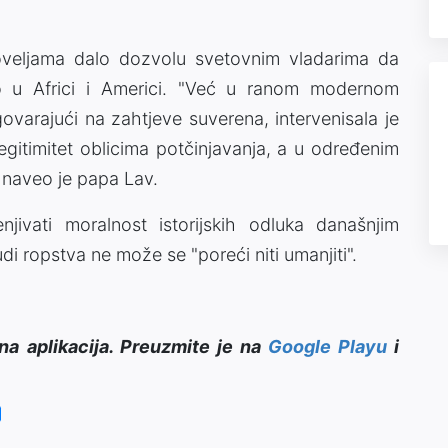
poveljama dalo dozvolu svetovnim vladarima da
o u Africi i Americi. "Već u ranom modernom
ovarajući na zahtjeve suverena, intervenisala je
legitimitet oblicima potčinjavanja, a u određenim
, naveo je papa Lav.
jivati moralnost istorijskih odluka današnjim
udi ropstva ne može se "poreći niti umanjiti".
na aplikacija. Preuzmite je na
Google Playu
i