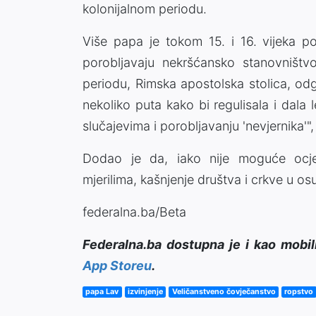
kolonijalnom periodu.
Više papa je tokom 15. i 16. vijeka 
porobljavaju nekršćansko stanovništv
periodu, Rimska apostolska stolica, odg
nekoliko puta kako bi regulisala i dala 
slučajevima i porobljavanju 'nevjernika'"
Dodao je da, iako nije moguće ocjen
mjerilima, kašnjenje društva i crkve u os
federalna.ba/Beta
Federalna.ba dostupna je i kao mobil
App Storeu
.
papa Lav
izvinjenje
Veličanstveno čovječanstvo
ropstvo