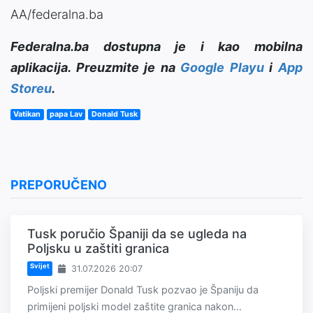
AA/federalna.ba
Federalna.ba dostupna je i kao mobilna
aplikacija. Preuzmite je na
Google Playu
i
App
Storeu
.
Vatikan
papa Lav
Donald Tusk
PREPORUČENO
Tusk poručio Španiji da se ugleda na
Poljsku u zaštiti granica
Svijet
31.07.2026 20:07
Poljski premijer Donald Tusk pozvao je Španiju da
primijeni poljski model zaštite granica nakon...