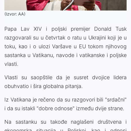
(Izvor: AA)
Papa Lav XIV i poljski premijer Donald Tusk
razgovarali su u četvrtak o ratu u Ukrajini koji je u
toku, kao i o ulozi Varšave u EU tokom njihovog
sastanka u Vatikanu, navode i vatikanske i poljske
vlasti.
Vlasti su saopštile da je susret dvojice lidera
obuhvatio i šira globalna pitanja.
Iz Vatikana je rečeno da su razgovori bili "srdačni"
i da su istakli "dobre odnose" između dvije strane.
Na sastanku su takođe naglašeni društvena i
ekonomska situacija u Poljskoj, kao i odnosi