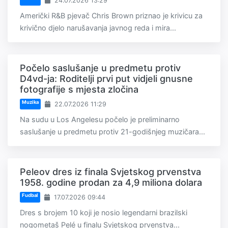
24.07.2026 13:29
Američki R&B pjevač Chris Brown priznao je krivicu za
krivično djelo narušavanja javnog reda i mira...
Počelo saslušanje u predmetu protiv
D4vd-ja: Roditelji prvi put vidjeli gnusne
fotografije s mjesta zločina
Muzika
22.07.2026 11:29
Na sudu u Los Angelesu počelo je preliminarno
saslušanje u predmetu protiv 21-godišnjeg muzičara...
Peleov dres iz finala Svjetskog prvenstva
1958. godine prodan za 4,9 miliona dolara
Fudbal
17.07.2026 09:44
Dres s brojem 10 koji je nosio legendarni brazilski
nogometaš Pelé u finalu Svjetskog prvenstva...