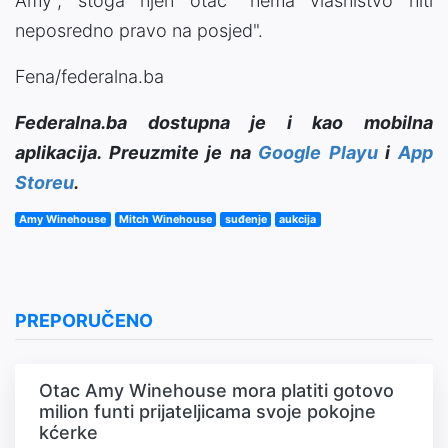
Amy", stoga njen otac "nema vlasništvo niti
neposredno pravo na posjed".
Fena/federalna.ba
Federalna.ba dostupna je i kao mobilna
aplikacija. Preuzmite je na
Google Playu
i
App
Storeu
.
Amy Winehouse
Mitch Winehouse
suđenje
aukcija
PREPORUČENO
Otac Amy Winehouse mora platiti gotovo
milion funti prijateljicama svoje pokojne
kćerke