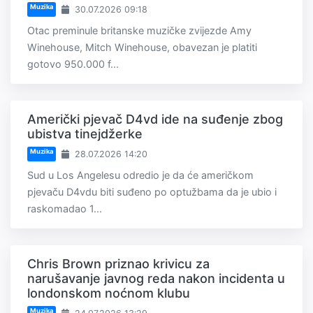
Muzika
30.07.2026 09:18
Otac preminule britanske muzičke zvijezde Amy
Winehouse, Mitch Winehouse, obavezan je platiti
gotovo 950.000 f...
Američki pjevač D4vd ide na suđenje zbog
ubistva tinejdžerke
Muzika
28.07.2026 14:20
Sud u Los Angelesu odredio je da će američkom
pjevaču D4vdu biti suđeno po optužbama da je ubio i
raskomadao 1...
Chris Brown priznao krivicu za
narušavanje javnog reda nakon incidenta u
londonskom noćnom klubu
Muzika