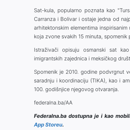
Sat-kula, popularno poznata kao "Tursk
Carranza i Bolivar i ostaje jedna od naj
arhitektonskim elementima inspirisanim
koja zvone svakih 15 minuta, spomenik pr
Istraživači opisuju osmanski sat kao
imigrantskih zajednica i meksičkog druš
Spomenik je 2010. godine podvrgnut vel
saradnju i koordinaciju (TIKA), kao i 
100. godišnjice njegovog otvaranja.
federalna.ba/AA
Federalna.ba dostupna je i kao mobil
App Storeu
.