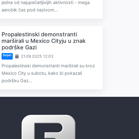
jedna od najupečatljivijih aktivnosti - mega
aerobik čas pod nazivom...
Propalestinski demonstranti
marširali u Mexico Cityju u znak
podrške Gazi
Svijet
21.09.2025 12:03
Propalestinski demonstranti marširali su kroz
Mexico City u subotu, kako bi pokazali
podršku Gaz...