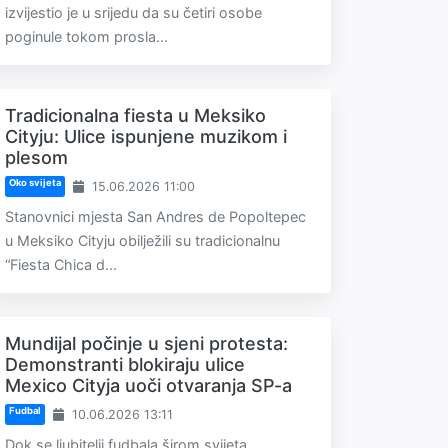
izvijestio je u srijedu da su četiri osobe
poginule tokom prosla...
Tradicionalna fiesta u Meksiko
Cityju: Ulice ispunjene muzikom i
plesom
Oko svijeta
15.06.2026 11:00
Stanovnici mjesta San Andres de Popoltepec
u Meksiko Cityju obilježili su tradicionalnu
“Fiesta Chica d...
Mundijal počinje u sjeni protesta:
Demonstranti blokiraju ulice
Mexico Cityja uoči otvaranja SP-a
Fudbal
10.06.2026 13:11
Dok se ljubitelji fudbala širom svijeta