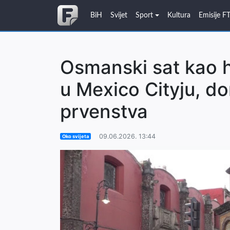
BiH
Svijet
Sport
Kultura
Emisije F
Osmanski sat kao h
u Mexico Cityju, d
prvenstva
09.06.2026. 13:44
Oko svijeta