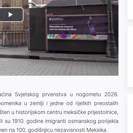
Play
Video
ćina Svjetskog prvenstva u nogometu 2026.
enika u zemlji i jedne od rijetkih preostalih
ten u historijskom centru meksičke prijestolnice,
ili su 1910. godine imigranti osmanskog porijekla
omen na 100. godišnjicu nezavisnosti Meksika.