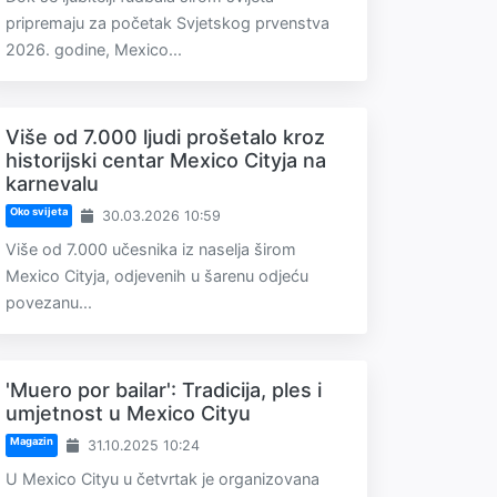
pripremaju za početak Svjetskog prvenstva
2026. godine, Mexico...
Više od 7.000 ljudi prošetalo kroz
historijski centar Mexico Cityja na
karnevalu
Oko svijeta
30.03.2026 10:59
Više od 7.000 učesnika iz naselja širom
Mexico Cityja, odjevenih u šarenu odjeću
povezanu...
'Muero por bailar': Tradicija, ples i
umjetnost u Mexico Cityu
Magazin
31.10.2025 10:24
U Mexico Cityu u četvrtak je organizovana