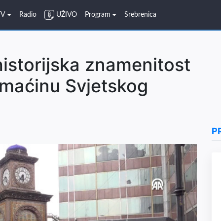
TV
Radio
UŽIVO
Program
Srebrenica
istorijska znamenitost
omaćinu Svjetskog
P