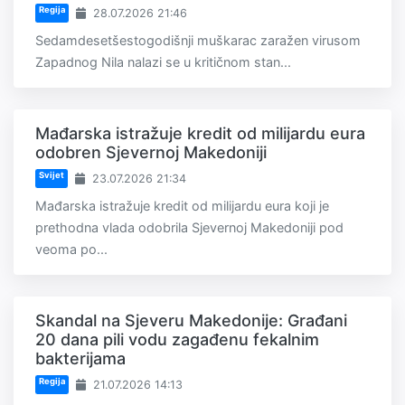
Regija
28.07.2026 21:46
Sedamdesetšestogodišnji muškarac zaražen virusom
Zapadnog Nila nalazi se u kritičnom stan...
Mađarska istražuje kredit od milijardu eura
odobren Sjevernoj Makedoniji
Svijet
23.07.2026 21:34
Mađarska istražuje kredit od milijardu eura koji je
prethodna vlada odobrila Sjevernoj Makedoniji pod
veoma po...
Skandal na Sjeveru Makedonije: Građani
20 dana pili vodu zagađenu fekalnim
bakterijama
Regija
21.07.2026 14:13