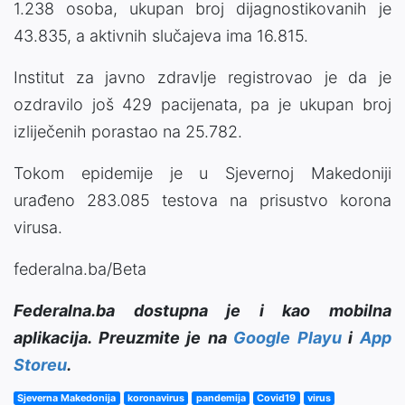
1.238 osoba, ukupan broj dijagnostikovanih je
43.835, a aktivnih slučajeva ima 16.815.
Institut za javno zdravlje registrovao je da je
ozdravilo još 429 pacijenata, pa je ukupan broj
izliječenih porastao na 25.782.
Tokom epidemije je u Sjevernoj Makedoniji
urađeno 283.085 testova na prisustvo korona
virusa.
federalna.ba/Beta
Federalna.ba dostupna je i kao mobilna
aplikacija. Preuzmite je na
Google Playu
i
App
Storeu
.
Sjeverna Makedonija
koronavirus
pandemija
Covid19
virus