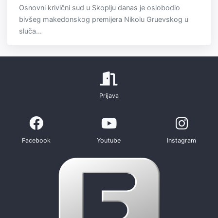
Osnovni krivični sud u Skoplju danas je oslobodio
bivšeg makedonskog premijera Nikolu Gruevskog u
sluča...
Prijava
Facebook
Youtube
Instagram