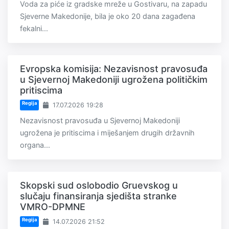
Voda za piće iz gradske mreže u Gostivaru, na zapadu
Sjeverne Makedonije, bila je oko 20 dana zagađena
fekalni...
Evropska komisija: Nezavisnost pravosuđa
u Sjevernoj Makedoniji ugrožena političkim
pritiscima
Regija
17.07.2026 19:28
Nezavisnost pravosuđa u Sjevernoj Makedoniji
ugrožena je pritiscima i miješanjem drugih državnih
organa...
Skopski sud oslobodio Gruevskog u
slučaju finansiranja sjedišta stranke
VMRO-DPMNE
Regija
14.07.2026 21:52