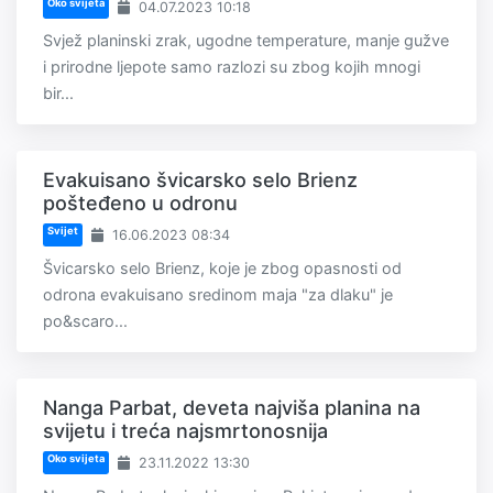
Oko svijeta
04.07.2023 10:18
Svjež planinski zrak, ugodne temperature, manje gužve
i prirodne ljepote samo razlozi su zbog kojih mnogi
bir...
Evakuisano švicarsko selo Brienz
pošteđeno u odronu
Svijet
16.06.2023 08:34
Švicarsko selo Brienz, koje je zbog opasnosti od
odrona evakuisano sredinom maja "za dlaku" je
po&scaro...
Nanga Parbat, deveta najviša planina na
svijetu i treća najsmrtonosnija
Oko svijeta
23.11.2022 13:30