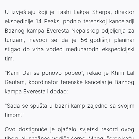
U izvještaju koji je Tashi Lakpa Sherpa, direktor
ekspedicije 14 Peaks, podnio terenskoj kancelariji
Baznog kampa Everesta Nepalskog odjeljenja za
turizam, navodi se da je 56-godišnji planinar
stigao do vrha vodeći međunarodni ekspedicijski
tim.
"Kami Dai se ponovo popeo", rekao je Khim Lal
Gautam, koordinator terenske kancelarije Baznog
kampa Everesta i dodao:
"Sada se spušta u bazni kamp zajedno sa svojim
timom."
Ovo dostignuće je ojačalo svjetski rekord ovog
tihog, ali snažnog vodiča šerpe. Mnogi šerpe kažu