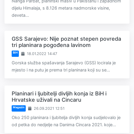
Nanga Parbat, planinski masiv u Pakistanu i zapadnom
dijelu Himalaja, s 8.126 metara nadmorske visine,
deveta...
GSS Sarajevo: Nije poznat stepen povreda
tri planinara pogođena lavinom
BiH
18.01.2022 14:47
Gorska služba spašavanja Sarajevo (GSS) locirala je
mjesto i na putu je prema tri planinara koji su se...
Planinari i ljubitelji divljih konja iz BiH i
Hrvatske uživali na Cincaru
Magazin
26.09.2021 12:51
Oko 250 planinara i ljubitelja divljih konja sudjelovalo je
od petka do nedjelje na Danima Cincara 2021. koje...