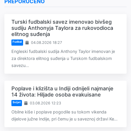
PREPORUČENO
Turski fudbalski savez imenovao bivšeg
sudiju Anthonyja Taylora za rukovodioca
elitnog suđenja
Fudbal
04.08.2026 18:27
Engleski fudbalski sudija Anthony Taylor imenovan je
za direktora elitnog suđenja u Turskom fudbalskom
savezu...
Poplave i klizišta u Indiji odnijeli najmanje
14 života: Hiljade osoba evakuisane
Svijet
03.08.2026 12:23
Obilne kiše i poplave pogodile su tokom vikenda
dijelove južne Indije, pri čemu je u saveznoj državi Ke...