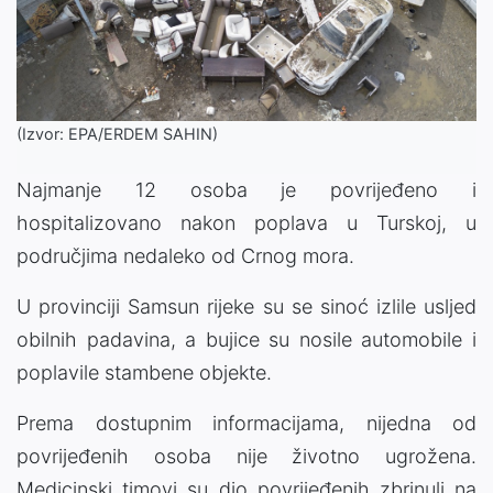
(Izvor: EPA/ERDEM SAHIN)
Najmanje 12 osoba je povrijeđeno i
hospitalizovano nakon poplava u Turskoj, u
područjima nedaleko od Crnog mora.
U provinciji Samsun rijeke su se sinoć izlile usljed
obilnih padavina, a bujice su nosile automobile i
poplavile stambene objekte.
Prema dostupnim informacijama, nijedna od
povrijeđenih osoba nije životno ugrožena.
Medicinski timovi su dio povrijeđenih zbrinuli na