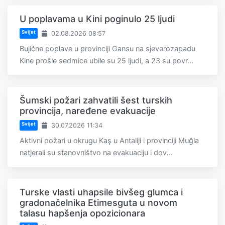
U poplavama u Kini poginulo 25 ljudi
Svijet
02.08.2026 08:57
Bujične poplave u provinciji Gansu na sjeverozapadu
Kine prošle sedmice ubile su 25 ljudi, a 23 su povr...
Šumski požari zahvatili šest turskih
provincija, naređene evakuacije
Svijet
30.07.2026 11:34
Aktivni požari u okrugu Kaş u Antaliji i provinciji Muğla
natjerali su stanovništvo na evakuaciju i dov...
Turske vlasti uhapsile bivšeg glumca i
gradonačelnika Etimesguta u novom
talasu hapšenja opozicionara