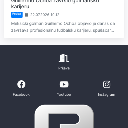
Guillermo Ochoa završio golmansku
karijeru
Fudbal
22.07.2026 10:12
Meksički golman Guillermo Ochoa objavio je danas da
završava profesionalnu fudbalsku karijeru, spu&scar...
Prijava
Facebook
Youtube
Instagram