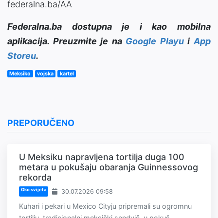
federalna.ba/AA
Federalna.ba dostupna je i kao mobilna
aplikacija. Preuzmite je na
Google Playu
i
App
Storeu
.
Meksiko
vojska
kartel
PREPORUČENO
U Meksiku napravljena tortilja duga 100
metara u pokušaju obaranja Guinnessovog
rekorda
Oko svijeta
30.07.2026 09:58
Kuhari i pekari u Mexico Cityju pripremali su ogromnu
tortilju, tradicionalni meksički sendvič, u pokuš...