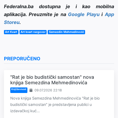
Federalna.ba dostupna je i kao mobilna
aplikacija. Preuzmite je na
Google Playu
i
App
Storeu
.
Art Kvart
Art kvart razgovor
Semezdin Mehmedinović
PREPORUČENO
"Rat je bio budistički samostan" nova
knjiga Semezdina Mehmedinovića
Književnost
09.07.2026 22:18
Nova knjiga Semezdina Mehmedinovića "Rat je bio
budistički samostan" je predstavljena publici u
izdavačkoj kuć...