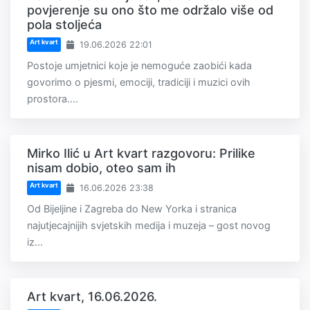
povjerenje su ono što me održalo više od
pola stoljeća
Art kvart
19.06.2026 22:01
Postoje umjetnici koje je nemoguće zaobići kada
govorimo o pjesmi, emociji, tradiciji i muzici ovih
prostora....
Mirko Ilić u Art kvart razgovoru: Prilike
nisam dobio, oteo sam ih
Art kvart
16.06.2026 23:38
Od Bijeljine i Zagreba do New Yorka i stranica
najutjecajnijih svjetskih medija i muzeja – gost novog
iz...
Art kvart, 16.06.2026.