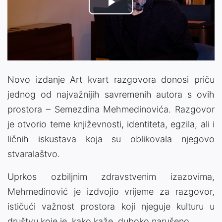
Play
Video
Novo izdanje Art kvart razgovora donosi priču
jednog od najvažnijih savremenih autora s ovih
prostora – Semezdina Mehmedinovića. Razgovor
je otvorio teme književnosti, identiteta, egzila, ali i
ličnih iskustava koja su oblikovala njegovo
stvaralaštvo.
Uprkos ozbiljnim zdravstvenim izazovima,
Mehmedinović je izdvojio vrijeme za razgovor,
ističući važnost prostora koji njeguje kulturu u
društvu koje je, kako kaže, duboko narušeno.