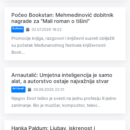
Počeo Bookstan: Mehmedinović dobitnik
nagrade za "Mali roman o tišini"
Kultura
02.07.2026 18:22
Promocije knjiga, razgovori i književni susreti obilježili
su početak Međunarodnog festivala književnosti
Book...
Arnautalić: Umjetna inteligencija je samo
alat, a autorstvo ostaje najvažnija stvar
Art kvart
26.06.2026 22:31
Njegov život teško je svesti na jednu profesiju ili jedno
zanimanje. Bio je muzičar, kompozitor, televi...
Hanka Paldum: Ljubav, iskrenost i