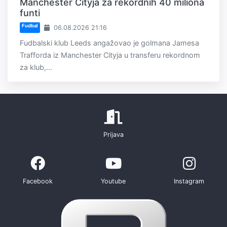
Manchester Cityja za rekordnih 40 miliona
funti
Fudbal
06.08.2026 21:16
Fudbalski klub Leeds angažovao je golmana Jamesa
Trafforda iz Manchester Cityja u transferu rekordnom
za klub,...
Prijava
Facebook
Youtube
Instagram