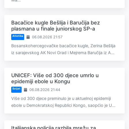
Bacačice kugle Bešlija i Baručija bez
plasmana u finale juniorskog SP-a
Atletika
06.08.2026 21:57
Bosanskohercegovačke bacačice kugle, Zerina Bešlija
iz sarajevskog AK Novi Grad i Mejrema Baručija iz A...
UNICEF: Više od 300 djece umrlo u
epidemiji ebole u Kongu
Svijet
06.08.2026 21:44
Više od 300 djece preminulo je u aktuelnoj epidemiji
ebole u Demokratskoj Republici Kongo, saopćio je U...
Italijanska policija razbila mrežu za