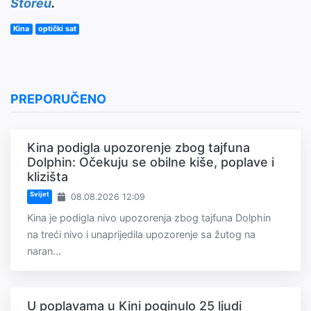
Storeu
.
Kina
optički sat
PREPORUČENO
Kina podigla upozorenje zbog tajfuna
Dolphin: Očekuju se obilne kiše, poplave i
klizišta
Svijet
08.08.2026 12:09
Kina je podigla nivo upozorenja zbog tajfuna Dolphin
na treći nivo i unaprijedila upozorenje sa žutog na
naran...
U poplavama u Kini poginulo 25 ljudi