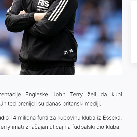
zentacije Engleske John Terry želi da kupi
nited prenijeli su danas britanski mediji.
io 14 miliona funti za kupovinu kluba iz Essexa,
Terry imati značajan uticaj na fudbalski dio kluba.