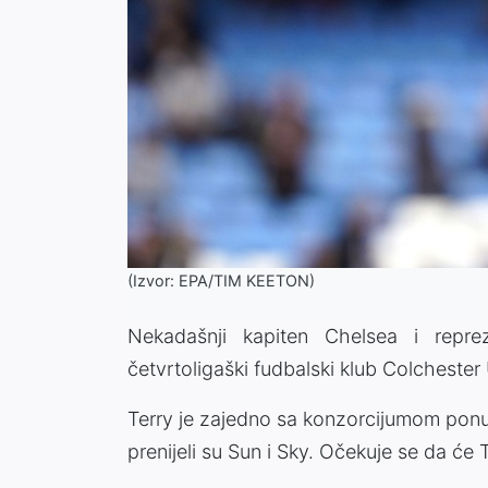
(Izvor: EPA/TIM KEETON)
Nekadašnji kapiten Chelsea i repre
četvrtoligaški fudbalski klub Colchester U
Terry je zajedno sa konzorcijumom ponud
prenijeli su Sun i Sky. Očekuje se da će 