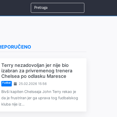
REPORUČENO
Terry nezadovoljan jer nije bio
izabran za privremenog trenera
Chelsea po odlasku Maresce
Fudbal
25.02.2026 15:56
Bivši kapiten Chelseaja John Terry rekao je
da je frustriran jer ga uprava tog fudbalskog
kluba nije iz...