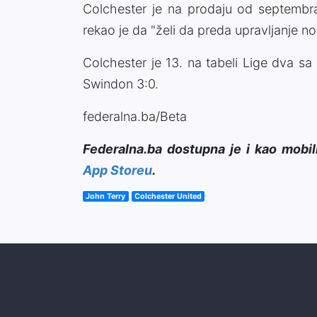
Colchester je na prodaju od septembra
rekao je da "želi da preda upravljanje nov
Colchester je 13. na tabeli Lige dva sa
Swindon 3:0.
federalna.ba/Beta
Federalna.ba dostupna je i kao mobil
App Storeu
.
John Terry
Colchester United