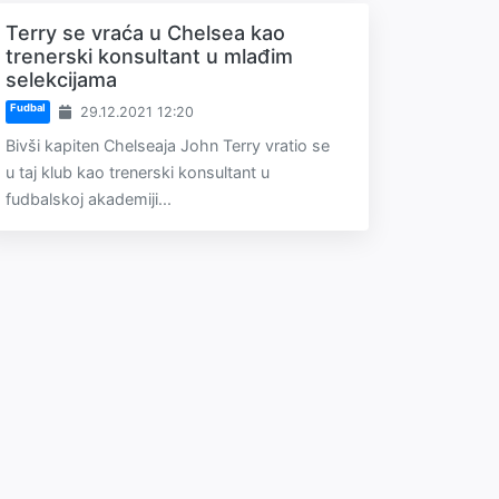
Terry se vraća u Chelsea kao
trenerski konsultant u mlađim
selekcijama
Fudbal
29.12.2021 12:20
Bivši kapiten Chelseaja John Terry vratio se
u taj klub kao trenerski konsultant u
fudbalskoj akademiji...