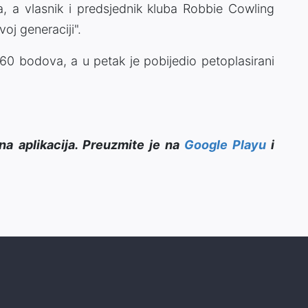
, a vlasnik i predsjednik kluba Robbie Cowling
oj generaciji".
 60 bodova, a u petak je pobijedio petoplasirani
na aplikacija. Preuzmite je na
Google Playu
i