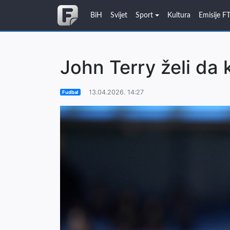
BiH
Svijet
Sport
Kultura
Emisije F
John Terry želi da 
13.04.2026. 14:27
Fudbal