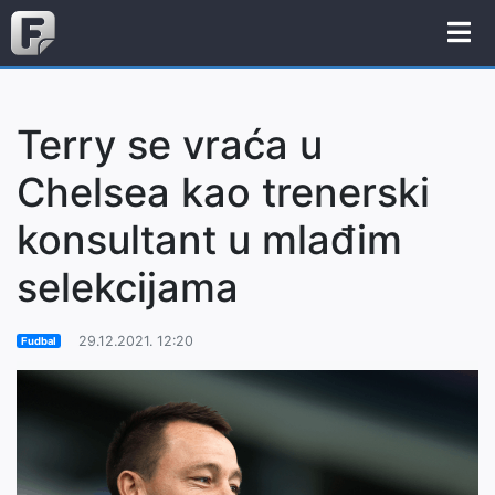
Terry se vraća u
Chelsea kao trenerski
konsultant u mlađim
selekcijama
29.12.2021. 12:20
Fudbal