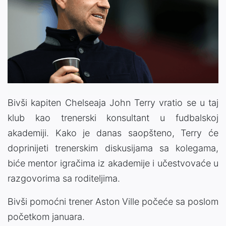
Bivši kapiten Chelseaja John Terry vratio se u taj
klub kao trenerski konsultant u fudbalskoj
akademiji. Kako je danas saopšteno, Terry će
doprinijeti trenerskim diskusijama sa kolegama,
biće mentor igračima iz akademije i učestvovaće u
razgovorima sa roditeljima.
Bivši pomoćni trener Aston Ville počeće sa poslom
početkom januara.