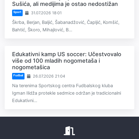
Sušića, ali medijima je ostao nedostižan
Sport
31.07.2026 18:01
Škrba, Berjan, Baljić, Šabanadžović, Čapljić, Komšić,
Bahtić, Škoro, Mihajlović, B...
Edukativni kamp US soccer: Učestvovalo
više od 100 mladih nogometaša i
nogometašica
Fudbal
26.07.2026 21:04
Na terenima Sportskog centra Fudbalskog kluba
Igman Ilidža protekle sedmice održan je tradicionalni
Edukativni...