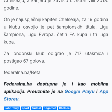
Chelseaju, a karijeru je završio u Aston Villi 2018.
godine.
On je najuspješniji kapiten Chelseaja, za 19 godina
u klubu osvojio je pet šampionskih titula, Ligu
šampiona, Ligu Evropa, četiri FA kupa i tri Liga
kupa.
Za londonski klub odigrao je 717 utakmica i
postigao 67 golova.
federalna.ba/Beta
Federalna.ba dostupna je i kao mobilna
aplikacija. Preuzmite je na
Google Playu
i
App
Storeu
.
John Terry
sport
fudbal
nogomet
Chelsea