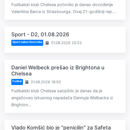
Fudbalski klub Chelsea potvrdio je danas dovođenje
Valentina Barca iz Strasbourga. Ovaj 21-godišnji rep...
Sport - D2, 01.08.2026
Sport nakon Dnevnika
01.08.2026 20:22
Daniel Welbeck prešao iz Brightona u
Chelsea
Fudbal
01.08.2026 18:50
Fudbalski klub Chelsea saopštio je danas da je
angažovao iskusnog napadača Dannyja Welbecka iz
Brighton...
Vlado Komšić bio je "penicilin" za Safeta