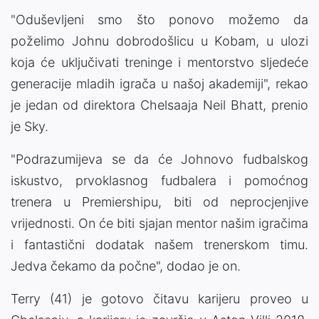
"Oduševljeni smo što ponovo možemo da
poželimo Johnu dobrodošlicu u Kobam, u ulozi
koja će uključivati treninge i mentorstvo sljedeće
generacije mladih igrača u našoj akademiji", rekao
je jedan od direktora Chelsaaja Neil Bhatt, prenio
je Sky.
"Podrazumijeva se da će Johnovo fudbalskog
iskustvo, prvoklasnog fudbalera i pomoćnog
trenera u Premiershipu, biti od neprocjenjive
vrijednosti. On će biti sjajan mentor našim igračima
i fantastični dodatak našem trenerskom timu.
Jedva čekamo da počne", dodao je on.
Terry (41) je gotovo čitavu karijeru proveo u