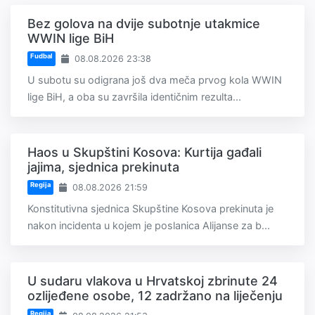
Bez golova na dvije subotnje utakmice
WWIN lige BiH
Fudbal
08.08.2026 23:38
U subotu su odigrana još dva meča prvog kola WWIN
lige BiH, a oba su završila identičnim rezulta...
Haos u Skupštini Kosova: Kurtija gađali
jajima, sjednica prekinuta
Regija
08.08.2026 21:59
Konstitutivna sjednica Skupštine Kosova prekinuta je
nakon incidenta u kojem je poslanica Alijanse za b...
U sudaru vlakova u Hrvatskoj zbrinute 24
ozlijeđene osobe, 12 zadržano na liječenju
Regija