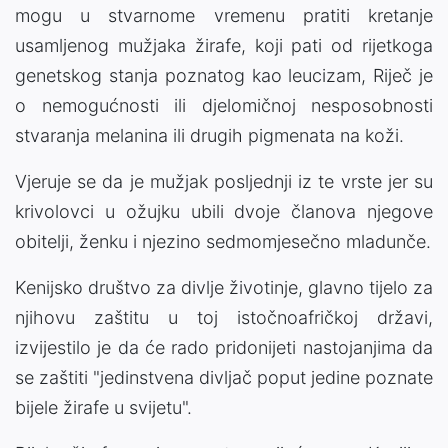
mogu u stvarnome vremenu pratiti kretanje
usamljenog mužjaka žirafe, koji pati od rijetkoga
genetskog stanja poznatog kao leucizam, Riječ je
o nemogućnosti ili djelomičnoj nesposobnosti
stvaranja melanina ili drugih pigmenata na koži.
Vjeruje se da je mužjak posljednji iz te vrste jer su
krivolovci u ožujku ubili dvoje članova njegove
obitelji, ženku i njezino sedmomjesečno mladunče.
Kenijsko društvo za divlje životinje, glavno tijelo za
njihovu zaštitu u toj istočnoafričkoj državi,
izvijestilo je da će rado pridonijeti nastojanjima da
se zaštiti "jedinstvena divljač poput jedine poznate
bijele žirafe u svijetu".