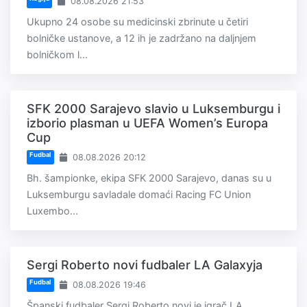
08.08.2026 21:53
Ukupno 24 osobe su medicinski zbrinute u četiri
bolničke ustanove, a 12 ih je zadržano na daljnjem
bolničkom l...
SFK 2000 Sarajevo slavio u Luksemburgu i
izborio plasman u UEFA Women’s Europa
Cup
Fudbal
08.08.2026 20:12
Bh. šampionke, ekipa SFK 2000 Sarajevo, danas su u
Luksemburgu savladale domaći Racing FC Union
Luxembo...
Sergi Roberto novi fudbaler LA Galaxyja
Fudbal
08.08.2026 19:46
Španski fudbaler Sergi Roberto novi je igrač LA