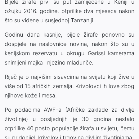
Bijele žirafe prvi su put zamijećene u Keniji u
ožujku 2016. godine, otprilike dva mjeseca nakon
što su viđene u susjednoj Tanzaniji.
Godinu dana kasnije, bijele žirafe ponovno su
dospjele na naslovnice novina, nakon što su u
kenijskom rezervatu u okrugu Garissi kamerama
snimljeni majka i njezino mladunče.
Riječ je o najvišim sisavcima na svijetu koji žive u
više od 15 afričkih zemalja. Krivolovci ih love zbog
njihove kože i mesa.
Po podacima AWF-a (Afričke zaklade za divlje
životinje) u posljednjih je 30 godina nestalo
otprilike 40 posto populacije žirafa u svijetu, čemu
su pridonijeli krivolov i trgovina divljim životinjama.