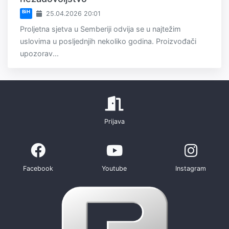
BiH
25.04.2026 20:01
Proljetna sjetva u Semberiji odvija se u najtežim
uslovima u posljednjih nekoliko godina. Proizvođači
upozorav...
Prijava
Facebook
Youtube
Instagram