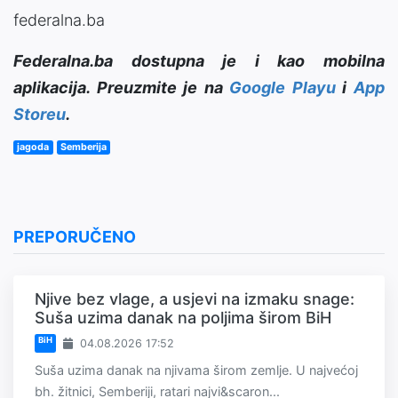
federalna.ba
Federalna.ba dostupna je i kao mobilna
aplikacija. Preuzmite je na
Google Playu
i
App
Storeu
.
jagoda
Semberija
PREPORUČENO
Njive bez vlage, a usjevi na izmaku snage:
Suša uzima danak na poljima širom BiH
BiH
04.08.2026 17:52
Suša uzima danak na njivama širom zemlje. U najvećoj
bh. žitnici, Semberiji, ratari najvi&scaron...