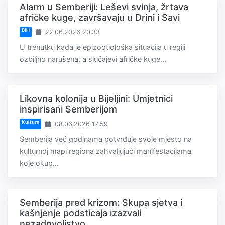
Alarm u Semberiji: Leševi svinja, žrtava
afričke kuge, završavaju u Drini i Savi
BiH
22.06.2026 20:33
U trenutku kada je epizootiološka situacija u regiji
ozbiljno narušena, a slučajevi afričke kuge...
Likovna kolonija u Bijeljini: Umjetnici
inspirisani Semberijom
Kultura
08.06.2026 17:59
Semberija već godinama potvrđuje svoje mjesto na
kulturnoj mapi regiona zahvaljujući manifestacijama
koje okup...
Semberija pred krizom: Skupa sjetva i
kašnjenje podsticaja izazvali
nezadovoljstvo