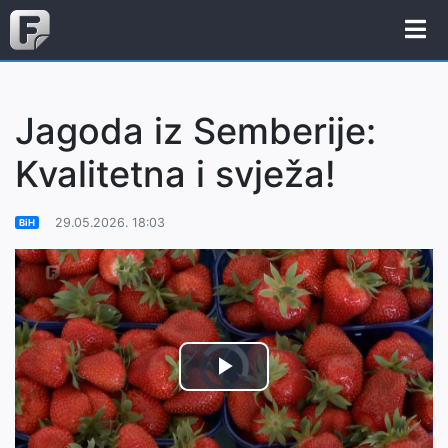
Jagoda iz Semberije:
Kvalitetna i svježa!
29.05.2026. 18:03
BiH
Video
Play
Player
is
loading.
Video