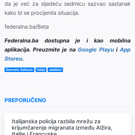
da je već za sljedeću sedmicu sazvao sastanak
kako bi se procijenila situacija.
federalna.ba/Beta
Federalna.ba dostupna je i kao mobilna
aplikacija. Preuzmite je na
Google Playu
i
App
Storeu
.
Gennaro Gattuso
Italija
selektor
PREPORUČENO
Italijanska policija razbila mrežu za
krijumčarenje migranata između Alžira,
Italije i Francuske