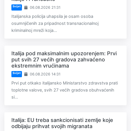
Svijet
06.08.2026 21:31
Italijanska policija uhapsila je osam osoba
osumnjičenih za pripadnost transnacionalnoj
kriminalnoj mreži koja...
Italija pod maksimalnim upozorenjem: Prvi
put svih 27 većih gradova zahvaćeno
ekstremnim vrućinama
Svijet
06.08.2026 14:31
Prvi put otkako italijansko Ministarstvo zdravstva prati
toplotne valove, svih 27 većih gradova obuhvaćenih
si...
Italija: EU treba sankcionisati zemlje koje
odbijaju prihvat svojih migranata