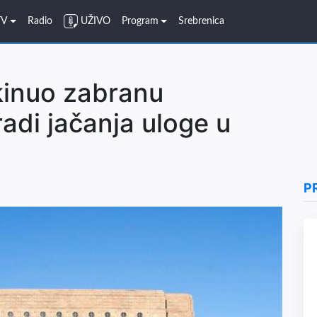
TV
Radio
UŽIVO
Program
Srebrenica
kinuo zabranu
adi jačanja uloge u
P