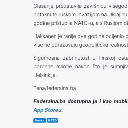
Glasanje predstavlja završnicu višegod
potaknute ruskom invazijom na Ukrajinu
godine pristupila NATO-u, a s Rusijom dij
Häkkänen je ranije ove godine ocijenio 
više ne odražavaju geopolitičku realno
Sigurnosna zabrinutost u Finskoj osta
borbene avione nakon što je sumnjivi
Helsinkija.
Fena/federalna.ba
Federalna.ba dostupna je i kao mobil
App Storeu
.
Finska
NATO