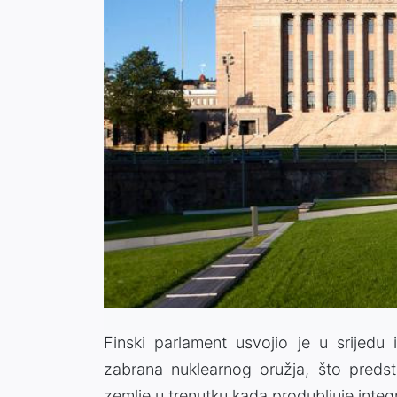
Finski parlament usvojio je u srijed
zabrana nuklearnog oružja, što predst
zemlje u trenutku kada produbljuje integ