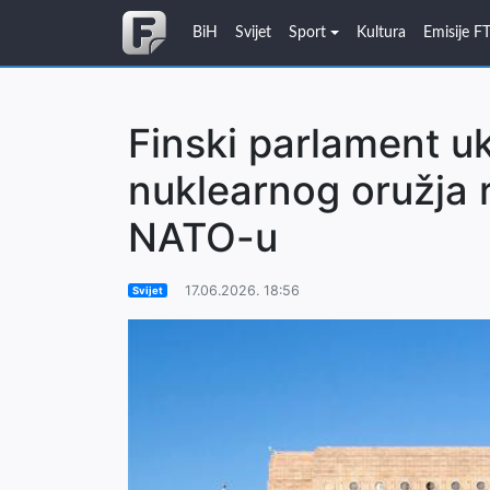
BiH
Svijet
Sport
Kultura
Emisije F
Finski parlament u
nuklearnog oružja r
NATO-u
17.06.2026. 18:56
Svijet