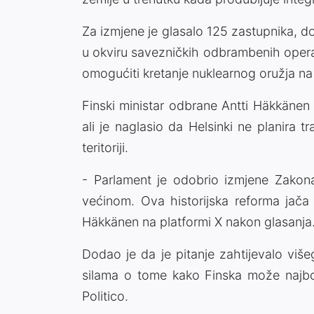
Za izmjene je glasalo 125 zastupnika, do
u okviru savezničkih odbrambenih operacij
omogućiti kretanje nuklearnog oružja na sv
Finski ministar odbrane Antti Häkkänen 
ali je naglasio da Helsinki ne planira 
teritoriji.
- Parlament je odobrio izmjene Zakon
većinom. Ova historijska reforma jača 
Häkkänen na platformi X nakon glasanja
Dodao je da je pitanje zahtijevalo viš
silama o tome kako Finska može najbolj
Politico.