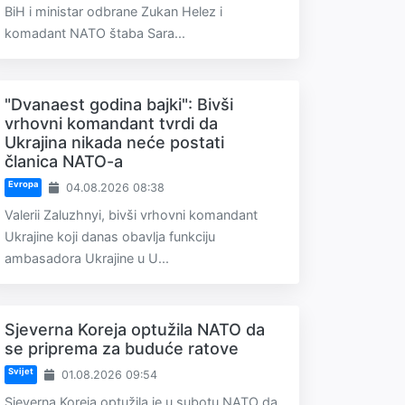
BiH i ministar odbrane Zukan Helez i
komadant NATO štaba Sara...
"Dvanaest godina bajki": Bivši
vrhovni komandant tvrdi da
Ukrajina nikada neće postati
članica NATO-a
Evropa
04.08.2026 08:38
Valerii Zaluzhnyi, bivši vrhovni komandant
Ukrajine koji danas obavlja funkciju
ambasadora Ukrajine u U...
Sjeverna Koreja optužila NATO da
se priprema za buduće ratove
Svijet
01.08.2026 09:54
Sjeverna Koreja optužila je u subotu NATO da