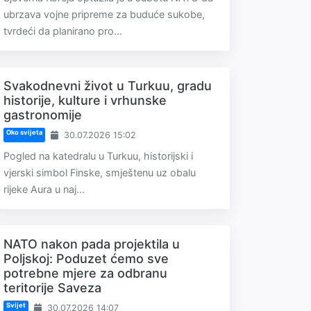
ubrzava vojne pripreme za buduće sukobe,
tvrdeći da planirano pro...
Svakodnevni život u Turkuu, gradu
historije, kulture i vrhunske
gastronomije
Oko svijeta
30.07.2026 15:02
Pogled na katedralu u Turkuu, historijski i
vjerski simbol Finske, smještenu uz obalu
rijeke Aura u naj...
NATO nakon pada projektila u
Poljskoj: Poduzet ćemo sve
potrebne mjere za odbranu
teritorije Saveza
Svijet
30.07.2026 14:07