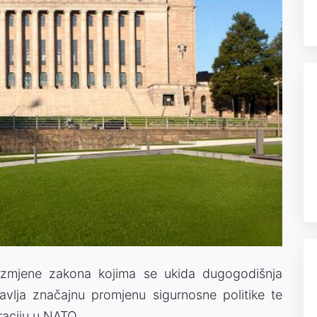
u izmjene zakona kojima se ukida dugogodišnja
avlja značajnu promjenu sigurnosne politike te
raciju u NATO.