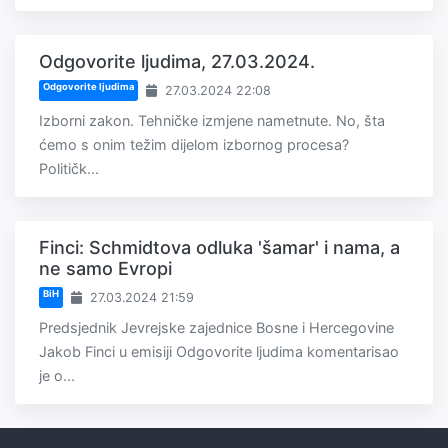
Odgovorite ljudima, 27.03.2024.
Odgovorite ljudima
27.03.2024 22:08
Izborni zakon. Tehničke izmjene nametnute. No, šta
ćemo s onim težim dijelom izbornog procesa?
Političk...
Finci: Schmidtova odluka 'šamar' i nama, a
ne samo Evropi
BiH
27.03.2024 21:59
Predsjednik Jevrejske zajednice Bosne i Hercegovine
Jakob Finci u emisiji Odgovorite ljudima komentarisao
je o...