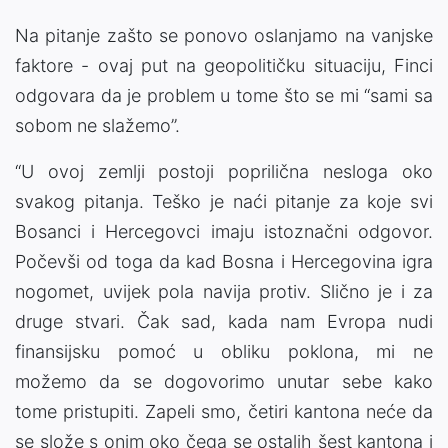
Na pitanje zašto se ponovo oslanjamo na vanjske
faktore - ovaj put na geopolitičku situaciju, Finci
odgovara da je problem u tome što se mi “sami sa
sobom ne slažemo”.
“U ovoj zemlji postoji poprilična nesloga oko
svakog pitanja. Teško je naći pitanje za koje svi
Bosanci i Hercegovci imaju istoznačni odgovor.
Počevši od toga da kad Bosna i Hercegovina igra
nogomet, uvijek pola navija protiv. Slično je i za
druge stvari. Čak sad, kada nam Evropa nudi
finansijsku pomoć u obliku poklona, mi ne
možemo da se dogovorimo unutar sebe kako
tome pristupiti. Zapeli smo, četiri kantona neće da
se slože s onim oko čega se ostalih šest kantona i