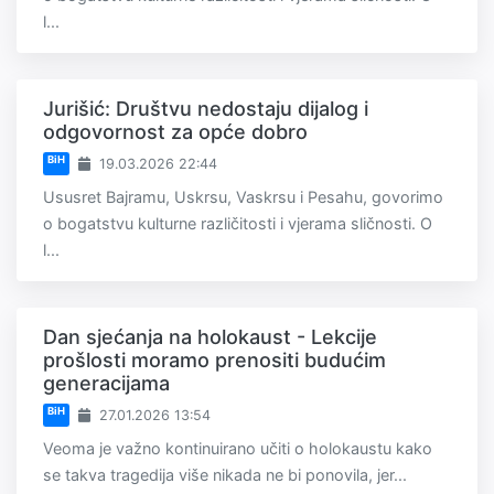
l...
Jurišić: Društvu nedostaju dijalog i
odgovornost za opće dobro
BiH
19.03.2026 22:44
Ususret Bajramu, Uskrsu, Vaskrsu i Pesahu, govorimo
o bogatstvu kulturne različitosti i vjerama sličnosti. O
l...
Dan sjećanja na holokaust - Lekcije
prošlosti moramo prenositi budućim
generacijama
BiH
27.01.2026 13:54
Veoma je važno kontinuirano učiti o holokaustu kako
se takva tragedija više nikada ne bi ponovila, jer...