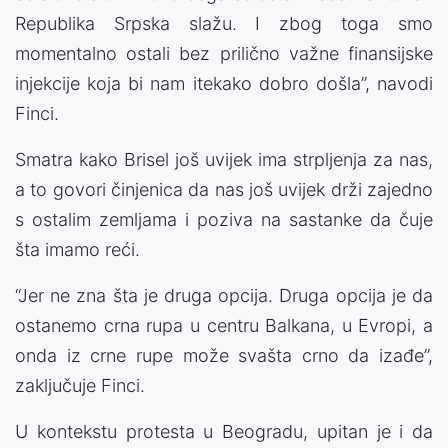
Republika Srpska slažu. I zbog toga smo
momentalno ostali bez prilično važne finansijske
injekcije koja bi nam itekako dobro došla”, navodi
Finci.
Smatra kako Brisel još uvijek ima strpljenja za nas,
a to govori činjenica da nas još uvijek drži zajedno
s ostalim zemljama i poziva na sastanke da čuje
šta imamo reći.
“Jer ne zna šta je druga opcija. Druga opcija je da
ostanemo crna rupa u centru Balkana, u Evropi, a
onda iz crne rupe može svašta crno da izađe”,
zaključuje Finci.
U kontekstu protesta u Beogradu, upitan je i da