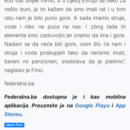
kod vas uvijek mirno, a u cijeloj Evropi se neko za
nešto buni, ja im kažem da smo imali rat i u tom
ratu nam je bilo puno gore. A sada imamo struje,
vode i niko ne puca na nas. I zbog tada tri
elementa smo zadovoljni jer znamo da ima i gore.
Nadam se da neće biti gore, osim što će nam i
struja i voda poskupjeti tako da nećemo imati,
barem mi penzioneri, sredstava da je platimo”,
naglasio je Finci.
federalna.ba
Federalna.ba dostupna je i kao mobilna
aplikacija. Preuzmite je na
Google Playu
i
App
Storeu
.
Jakob Finci