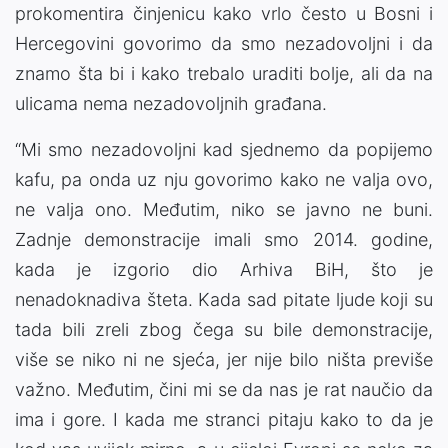
prokomentira činjenicu kako vrlo često u Bosni i
Hercegovini govorimo da smo nezadovoljni i da
znamo šta bi i kako trebalo uraditi bolje, ali da na
ulicama nema nezadovoljnih građana.
“Mi smo nezadovoljni kad sjednemo da popijemo
kafu, pa onda uz nju govorimo kako ne valja ovo,
ne valja ono. Međutim, niko se javno ne buni.
Zadnje demonstracije imali smo 2014. godine,
kada je izgorio dio Arhiva BiH, što je
nenadoknadiva šteta. Kada sad pitate ljude koji su
tada bili zreli zbog čega su bile demonstracije,
više se niko ni ne sjeća, jer nije bilo ništa previše
važno. Međutim, čini mi se da nas je rat naučio da
ima i gore. I kada me stranci pitaju kako to da je