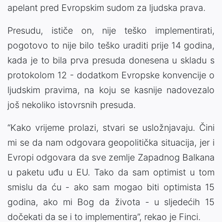
apelant pred Evropskim sudom za ljudska prava.
Presudu, ističe on, nije teško implementirati,
pogotovo to nije bilo teško uraditi prije 14 godina,
kada je to bila prva presuda donesena u skladu s
protokolom 12 - dodatkom Evropske konvencije o
ljudskim pravima, na koju se kasnije nadovezalo
još nekoliko istovrsnih presuda.
“Kako vrijeme prolazi, stvari se usložnjavaju. Čini
mi se da nam odgovara geopolitička situacija, jer i
Evropi odgovara da sve zemlje Zapadnog Balkana
u paketu uđu u EU. Tako da sam optimist u tom
smislu da ću - ako sam mogao biti optimista 15
godina, ako mi Bog da života - u sljedećih 15
dočekati da se i to implementira”, rekao je Finci.