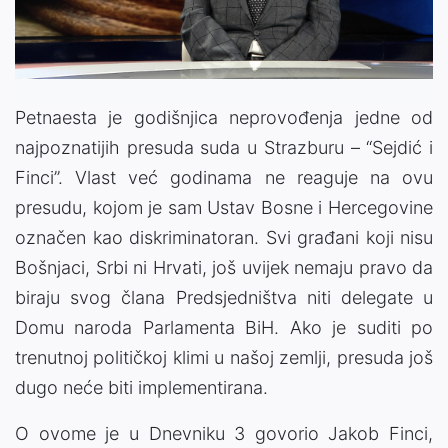
Video
Petnaesta je godišnjica neprovođenja jedne od
najpoznatijih presuda suda u Strazburu – “Sejdić i
Finci”. Vlast već godinama ne reaguje na ovu
presudu, kojom je sam Ustav Bosne i Hercegovine
označen kao diskriminatoran. Svi građani koji nisu
Bošnjaci, Srbi ni Hrvati, još uvijek nemaju pravo da
biraju svog člana Predsjedništva niti delegate u
Domu naroda Parlamenta BiH. Ako je suditi po
trenutnoj političkoj klimi u našoj zemlji, presuda još
dugo neće biti implementirana.
O ovome je u Dnevniku 3 govorio Jakob Finci,