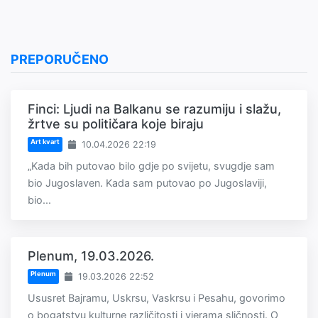
PREPORUČENO
Finci: Ljudi na Balkanu se razumiju i slažu,
žrtve su političara koje biraju
Art kvart
10.04.2026 22:19
„Kada bih putovao bilo gdje po svijetu, svugdje sam
bio Jugoslaven. Kada sam putovao po Jugoslaviji,
bio...
Plenum, 19.03.2026.
Plenum
19.03.2026 22:52
Ususret Bajramu, Uskrsu, Vaskrsu i Pesahu, govorimo
o bogatstvu kulturne različitosti i vjerama sličnosti. O