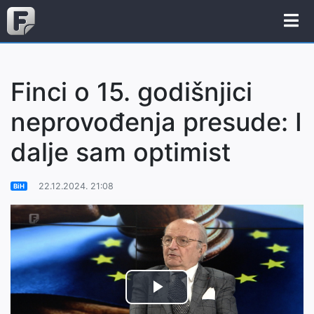
Finci o 15. godišnjici
neprovođenja presude: I
dalje sam optimist
22.12.2024. 21:08
BiH
Play