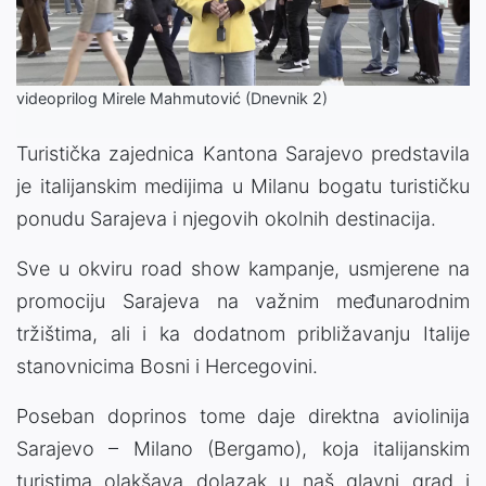
Video
videoprilog Mirele Mahmutović (Dnevnik 2)
Turistička zajednica Kantona Sarajevo predstavila
je italijanskim medijima u Milanu bogatu turističku
ponudu Sarajeva i njegovih okolnih destinacija.
Sve u okviru road show kampanje, usmjerene na
promociju Sarajeva na važnim međunarodnim
tržištima, ali i ka dodatnom približavanju Italije
stanovnicima Bosni i Hercegovini.
Poseban doprinos tome daje direktna aviolinija
Sarajevo – Milano (Bergamo), koja italijanskim
turistima olakšava dolazak u naš glavni grad i