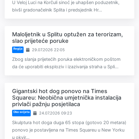
U Veloj Luci na Korčuli sinoć je uhapšen poduzetnik,
bivši gradonačelnik Splita i predsjednik Hr...
Maloljetnik u Splitu optužen za terorizam,
slao prijeteće poruke
Regija
29.07.2026 22:05
Zbog slanja prijetećih poruka elektroničkom poštom
da će uporabiti eksploziv i izazivanja straha u Spli...
Gigantski hot dog ponovo na Times
Squareu: Neobična umjetnička instalacija
privlači pažnju posjetilaca
Oko svijeta
24.07.2026 09:23
Skulptura hot doga duga 65 stopa (gotovo 20 metara)
ponovo je postavljena na Times Squareu u New Yorku
u okvir...