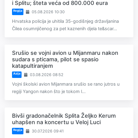
i Splitu; šteta veća od 800.000 eura
Regija
05.08.2026 10:30
Hrvatska policija je uhitila 35-godišnjeg državljanina
Čilea osumnjičenog za pet kaznenih djela te&scar...
Srušio se vojni avion u Mijanmaru nakon
sudara s pticama, pilot se spasio
katapultiranjem
Azija
03.08.2026 08:52
Vojni školski avion Mijanmara srušio se rano jutros u
regiji Yangon nakon što je tokom l...
Bivši gradonačelnik Splita Željko Kerum
uhapšen na koncertu u Veloj Luci
Regija
30.07.2026 09:41