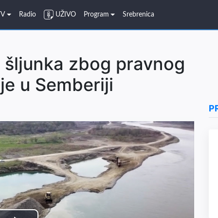
TV
Radio
UŽIVO
Program
Srebrenica
a šljunka zbog pravnog
je u Semberiji
P