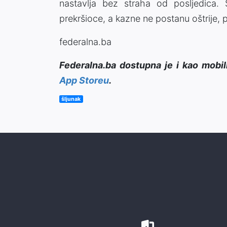
nastavlja bez straha od posljedica.
prekršioce, a kazne ne postanu oštrije, pr
federalna.ba
Federalna.ba dostupna je i kao mobil
App Storeu
.
šljunak