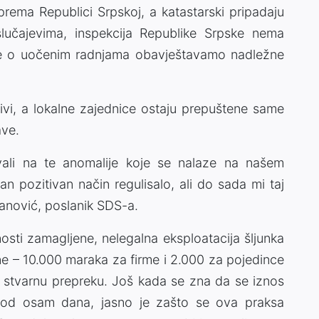
 prema Republici Srpskoj, a katastarski pripadaju
lučajevima, inspekcija Republike Srpske nema
e o uočenim radnjama obavještavamo nadležne
jivi, a lokalne zajednice ostaju prepuštene same
ave.
ali na te anomalije koje se nalaze na našem
dan pozitivan način regulisalo, ali do sada mi taj
janović, poslanik SDS-a.
osti zamagljene, nelegalna eksploatacija šljunka
ne – 10.000 maraka za firme i 2.000 za pojedince
a stvarnu prepreku. Još kada se zna da se iznos
u od osam dana, jasno je zašto se ova praksa