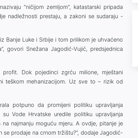
i nazivaju "ničijom zemljom", katastarski pripada
dje nadležnosti prestaju, a zakoni se sudaraju -
 iz Banje Luke i Srbije i tom prilikom je uhvaćeno
ka”, govori Snežana Jagodić-Vujić, predsjednica
 profit. Dok pojedinci zgrću milione, mještani
eni teškom mehanizacijom. Uz sve to – rizik od
ala potpuno da promijeni politiku upravljanja
su Vode Hrvatske uredile politiku upravljanja
a na najmanju moguću mjeru. A ovdje, pitanje je
on se prodaje na crnom tržištu?”, dodaje Jagodić-