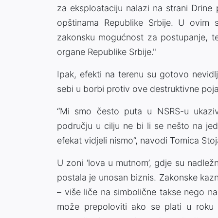
za eksploataciju nalazi na strani Drine
opštinama Republike Srbije. U ovim s
zakonsku mogućnost za postupanje, t
organe Republike Srbije."
Ipak, efekti na terenu su gotovo nevidl
sebi u borbi protiv ove destruktivne poj
“Mi smo često puta u NSRS-u ukaziv
području u cilju ne bi li se nešto na je
efekat vidjeli nismo”, navodi Tomica Sto
U zoni ‘lova u mutnom’, gdje su nadležn
postala je unosan biznis. Zakonske kaz
– više liče na simbolične takse nego n
može prepoloviti ako se plati u rok