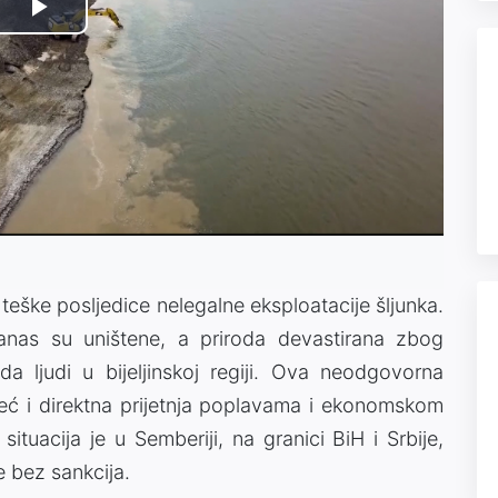
Play
Video
 teške posljedice nelegalne eksploatacije šljunka.
nas su uništene, a priroda devastirana zbog
a ljudi u bijeljinskoj regiji. Ova neodgovorna
eć i direktna prijetnja poplavama i ekonomskom
 situacija je u Semberiji, na granici BiH i Srbije,
 bez sankcija.