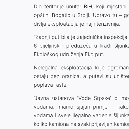
Dio teritorije unutar BiH, koji mještan
opštini Bogatić u Srbiji. Upravo tu – g
divlja eksploatacija je najintenzivnija.
“Zadnji put bila je zajednička inspekcija
6 bijeljinskih preduzeća u krađi šljun
Ekološkog udruženja Eko put.
Nelegalna eksploatacija krije ogroman
ostaju bez oranica, a putevi su uništ
poplava raste.
“Javna ustanova 'Vode Srpske' bi mor
vodama. Imamo sjajan primjer – kako 
vodama i svele ilegalno vađenje šljunk
koliko kamiona na svaki prijavljen kami