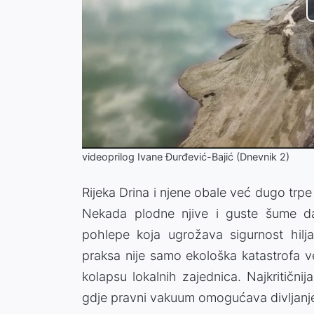
videoprilog Ivane Đurđević-Bajić (Dnevnik 2)
Rijeka Drina i njene obale već dugo trpe
Nekada plodne njive i guste šume da
pohlepe koja ugrožava sigurnost hiljad
praksa nije samo ekološka katastrofa v
kolapsu lokalnih zajednica. Najkritičnija
gdje pravni vakuum omogućava divljanje