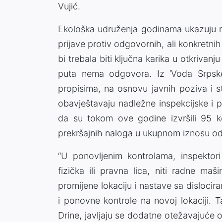
Vujić.
Ekološka udruženja godinama ukazuju na
prijave protiv odgovornih, ali konkretnih
bi trebala biti ključna karika u otkrivanj
puta nema odgovora. Iz ‘Voda Srpske
propisima, na osnovu javnih poziva i st
obavještavaju nadležne inspekcijske i p
da su tokom ove godine izvršili 95 ko
prekršajnih naloga u ukupnom iznosu o
“U ponovljenim kontrolama, inspektori
fizička ili pravna lica, niti radne ma
promijene lokaciju i nastave sa disloci
i ponovne kontrole na novoj lokaciji. T
Drine, javljaju se dodatne otežavajuće o