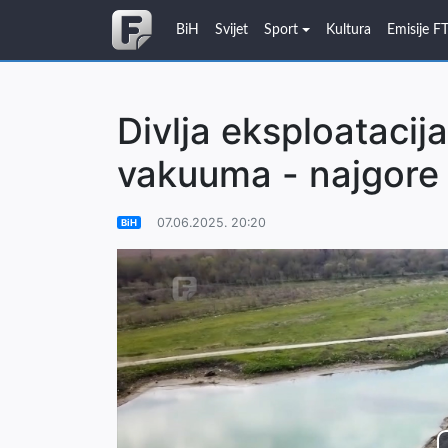
BiH
Svijet
Sport
Kultura
Emisije F
Divlja eksploatacij
vakuuma - najgore 
07.06.2025. 20:20
BiH