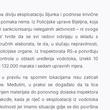
 divlju eksploataciju šljunka i podnose krivične
 pomaka nema. Iz Policijske uprave Bijeljina, koja
u i sankcionisanju nelegalnih aktivnosti – ni ovoga
’ tvrde da se svi radovi odvijaju u skladu s
ručnih elaborata, te da, u slučaju nepravilnosti,
olicijske organe. Iz Inspektorata RS-a potvrđuju
ntrola u oblasti uređenja vodotoka, izrekli 10
d 132.000 maraka i sedam upravnih mjera.
 u pravilu na spornim lokacijama nisu zaticali
šine. Međutim, u praksi se događalo da ta lica
ranjem materijala do ponovnog dolaska inspektora
akođe, kada je riječ o eksploataciji iz vodotoka
kolnosti jer imamo situacije gdje se dio površina