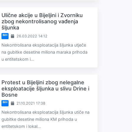
Ulične akcije u Bijeljini i Zvorniku
zbog nekontrolisanog vađenja
šljunka
BiH
26.03.2022 14:12
Nekontrolisana eksploatacija šljunka utječe
na gubitke desetine miliona maraka prihoda
u entitetskom i...
Protest u Bijeljini zbog nelegalne
eksploatacije šljunka u slivu Drine i
Bosne
BiH
21.10.2021 17:38
Nekontrolisana eksploatacija šljunka utiče na
gubitke desetine miliona KM prihoda u
entitetskom i lokal...