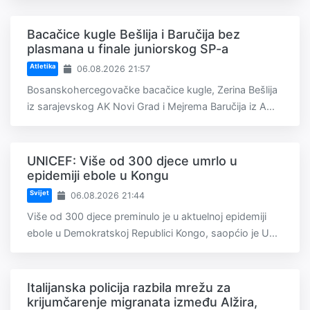
Bacačice kugle Bešlija i Baručija bez
plasmana u finale juniorskog SP-a
Atletika
06.08.2026 21:57
Bosanskohercegovačke bacačice kugle, Zerina Bešlija
iz sarajevskog AK Novi Grad i Mejrema Baručija iz A...
UNICEF: Više od 300 djece umrlo u
epidemiji ebole u Kongu
Svijet
06.08.2026 21:44
Više od 300 djece preminulo je u aktuelnoj epidemiji
ebole u Demokratskoj Republici Kongo, saopćio je U...
Italijanska policija razbila mrežu za
krijumčarenje migranata između Alžira,