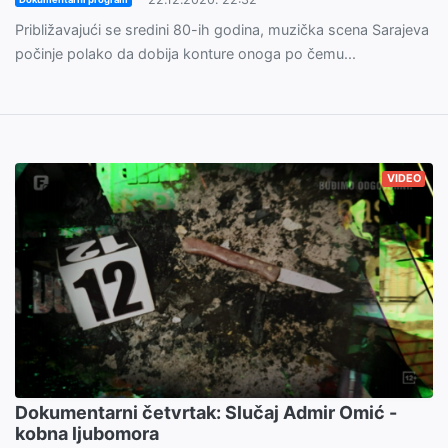
Približavajući se sredini 80-ih godina, muzička scena Sarajeva
počinje polako da dobija konture onoga po čemu...
VIDEO
Dokumentarni četvrtak: Slučaj Admir Omić -
kobna ljubomora