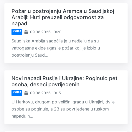
Požar u postrojenju Aramca u Saudijskoj
Arabiji: Huti preuzeli odgovornost za
napad
Svijet
09.08.2026 10:20
Saudijska Arabija saopćila je u nedjelju da su
vatrogasne ekipe ugasile požar koji je izbio u
postrojenju Saud...
Novi napadi Rusije i Ukrajine: Poginulo pet
osoba, deseci povrijeđenih
Svijet
09.08.2026 10:15
U Harkovu, drugom po veličini gradu u Ukrajini, dvije
osobe su poginule, a 23 su povrijeđene u ruskom
napadu n...