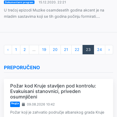
15.12.2020. 22:21
Dokumentarni program
U trećoj epizodi Muzike osamdesetih godina akcent je na
mladim sastavima koji se tih godina počinju formirati....
‹
1
2
...
19
20
21
22
23
24
›
PREPORUČENO
Požar kod Kruje stavljen pod kontrolu:
Evakuisani stanovnici, priveden
osumnjičeni
Regija
09.08.2026 10:42
Požar koji je zahvatio područje albanskog grada Kruje