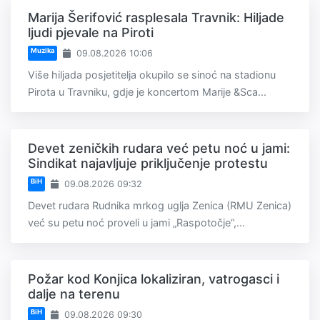
Marija Šerifović rasplesala Travnik: Hiljade
ljudi pjevale na Piroti
Muzika
09.08.2026 10:06
Više hiljada posjetitelja okupilo se sinoć na stadionu
Pirota u Travniku, gdje je koncertom Marije &Sca...
Devet zeničkih rudara već petu noć u jami:
Sindikat najavljuje priključenje protestu
BiH
09.08.2026 09:32
Devet rudara Rudnika mrkog uglja Zenica (RMU Zenica)
već su petu noć proveli u jami „Raspotočje“,...
Požar kod Konjica lokaliziran, vatrogasci i
dalje na terenu
BiH
09.08.2026 09:30