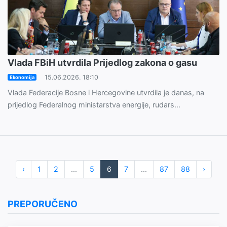
Vlada FBiH utvrdila Prijedlog zakona o gasu
15.06.2026. 18:10
Ekonomija
Vlada Federacije Bosne i Hercegovine utvrdila je danas, na
prijedlog Federalnog ministarstva energije, rudars...
‹
1
2
...
5
6
7
...
87
88
›
PREPORUČENO