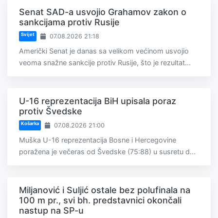
Senat SAD-a usvojio Grahamov zakon o
sankcijama protiv Rusije
Svijet
07.08.2026 21:18
Američki Senat je danas sa velikom većinom usvojio
veoma snažne sankcije protiv Rusije, što je rezultat...
U-16 reprezentacija BiH upisala poraz
protiv Švedske
Košarka
07.08.2026 21:00
Muška U-16 reprezentacija Bosne i Hercegovine
poražena je večeras od Švedske (75:88) u susretu d...
Miljanović i Suljić ostale bez polufinala na
100 m pr., svi bh. predstavnici okončali
nastup na SP-u