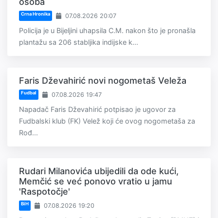
osoba
Crna Hronika
07.08.2026 20:07
Policija je u Bijeljini uhapsila C.M. nakon što je pronašla
plantažu sa 206 stabljika indijske k...
Faris Dževahirić novi nogometaš Veleža
Fudbal
07.08.2026 19:47
Napadač Faris Dževahirić potpisao je ugovor za
Fudbalski klub (FK) Velež koji će ovog nogometaša za
Rođ...
Rudari Milanovića ubijedili da ode kući,
Memčić se već ponovo vratio u jamu
'Raspotočje'
BiH
07.08.2026 19:20