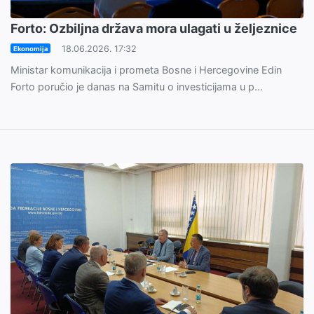
Forto: Ozbiljna država mora ulagati u željeznice
18.06.2026. 17:32
Ekonomija
Ministar komunikacija i prometa Bosne i Hercegovine Edin
Forto poručio je danas na Samitu o investicijama u p...