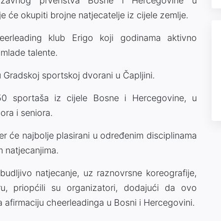
ržavnog prvenstva Bosne i Hercegovine u
će okupiti brojne natjecatelje iz cijele zemlje.
eerleading klub Erigo koji godinama aktivno
 mlade talente.
u Gradskoj sportskoj dvorani u Čapljini.
0 sportaša iz cijele Bosne i Hercegovine, u
ora i seniora.
 jer će najbolje plasirani u određenim disciplinama
m natjecanjima.
budljivo natjecanje, uz raznovrsne koreografije,
u, priopćili su organizatori, dodajući da ovo
a afirmaciju cheerleadinga u Bosni i Hercegovini.