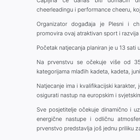
Čapljina će danas biti domaćin d
cheerleadingu i performance cheeru, koje 
Organizator događaja je Plesni i ch
promovira ovaj atraktivan sport i razvija
Početak natjecanja planiran je u 13 sati 
Na prvenstvu se očekuje više od 35
kategorijama mlađih kadeta, kadeta, juni
Natjecanje ima i kvalifikacijski karakter,
osigurati nastup na europskim i svjetski
Sve posjetitelje očekuje dinamično i uz
energične nastupe i odličnu atmosfer
prvenstvo predstavlja još jednu priliku z