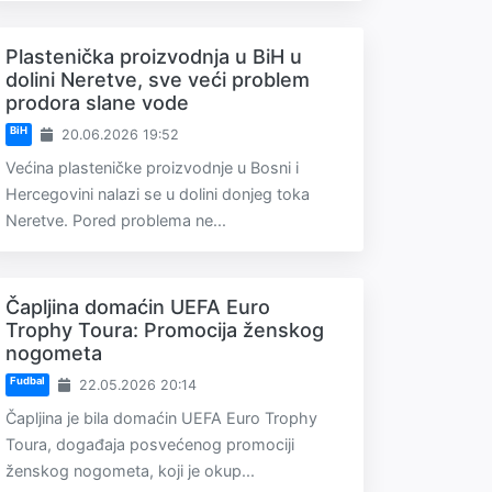
Plastenička proizvodnja u BiH u
dolini Neretve, sve veći problem
prodora slane vode
BiH
20.06.2026 19:52
Većina plasteničke proizvodnje u Bosni i
Hercegovini nalazi se u dolini donjeg toka
Neretve. Pored problema ne...
Čapljina domaćin UEFA Euro
Trophy Toura: Promocija ženskog
nogometa
Fudbal
22.05.2026 20:14
Čapljina je bila domaćin UEFA Euro Trophy
Toura, događaja posvećenog promociji
ženskog nogometa, koji je okup...