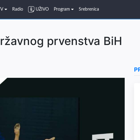
TV
Radio
UŽIVO
Program
Srebrenica
državnog prvenstva BiH
P