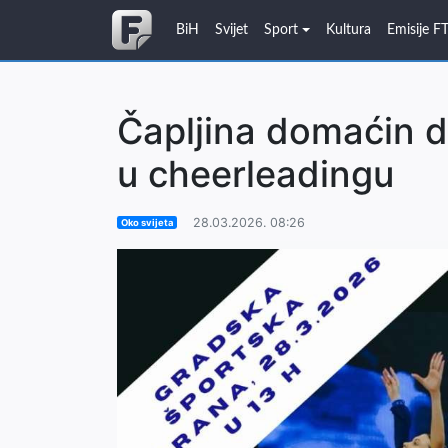
BiH
Svijet
Sport
Kultura
Emisije F
Čapljina domaćin 
u cheerleadingu
28.03.2026. 08:26
Oko svijeta