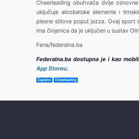
Cheerleading obuhvaća dvije osnovne 
uključuje akrobatske elemente i tims
plesne stilove poput jazza. Ovaj sport s
ima činjenica da je uključen u sustav O
Fena/federalna.ba
Federalna.ba dostupna je i kao mobil
App Storeu
.
Čapljina
Cheerleading