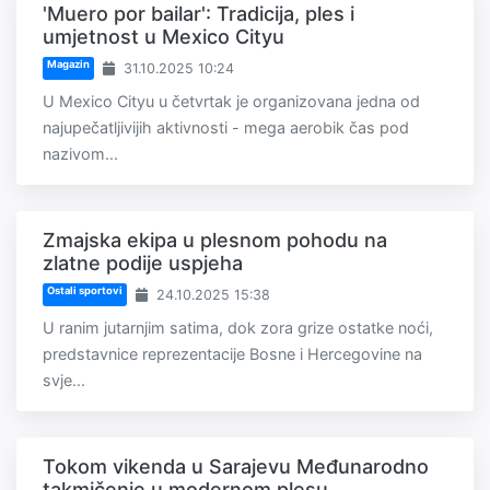
'Muero por bailar': Tradicija, ples i
umjetnost u Mexico Cityu
Magazin
31.10.2025 10:24
U Mexico Cityu u četvrtak je organizovana jedna od
najupečatljivijih aktivnosti - mega aerobik čas pod
nazivom...
Zmajska ekipa u plesnom pohodu na
zlatne podije uspjeha
Ostali sportovi
24.10.2025 15:38
U ranim jutarnjim satima, dok zora grize ostatke noći,
predstavnice reprezentacije Bosne i Hercegovine na
svje...
Tokom vikenda u Sarajevu Međunarodno
takmičenje u modernom plesu