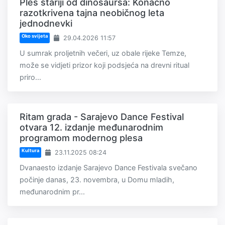
Ples stariji od dinosaursa: Konačno
razotkrivena tajna neobičnog leta
jednodnevki
Oko svijeta
29.04.2026 11:57
U sumrak proljetnih večeri, uz obale rijeke Temze,
može se vidjeti prizor koji podsjeća na drevni ritual
priro...
Ritam grada - Sarajevo Dance Festival
otvara 12. izdanje međunarodnim
programom modernog plesa
Kultura
23.11.2025 08:24
Dvanaesto izdanje Sarajevo Dance Festivala svečano
počinje danas, 23. novembra, u Domu mladih,
međunarodnim pr...