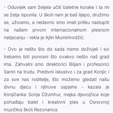
- Oduvijek sam željela učiti baletne korake i ta mi
se želja ispunila. U školi nam je baš lijepo, družimo
se, uživamo, a nedavno smo imali priliku nastupiti
na našem prvom internacionalnom plesnom
natjecanju - rekla je Ajlin Muminhodžić.
- Ovo je nešto što do sada nismo doživjeli i svi
trebamo biti ponosni što ovakvo nešto naš grad
ima. Zahvalni smo direktorici Biljani i profesorici
Samri na trudu. Predivni iskustvo i za grad Konjic i
za sve nas roditelje, što možemo gledati našu
divnu djecu i njihove uspjehe - kazala je
Konjičanka Sonja Džumhur, majka djevojčica koje
pohađaju balet i kreativni ples u Osnovnoj
muzičkoj školi Rezonanca.