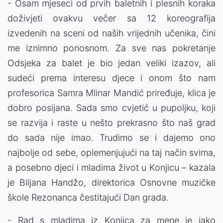
- Osam mjeseci od prvih baletnih i plesnih koraka
doživjeti ovakvu večer sa 12 koreografija
izvedenih na sceni od naših vrijednih učenika, čini
me iznimno ponosnom. Za sve nas pokretanje
Odsjeka za balet je bio jedan veliki izazov, ali
sudeći prema interesu djece i onom što nam
profesorica Samra Mlinar Mandić priređuje, klica je
dobro posijana. Sada smo cvjetić u pupoljku, koji
se razvija i raste u nešto prekrasno što naš grad
do sada nije imao. Trudimo se i dajemo ono
najbolje od sebe, oplemenjujući na taj način svima,
a posebno djeci i mladima život u Konjicu – kazala
je Biljana Handžo, direktorica Osnovne muzičke
škole Rezonanca čestitajući Dan grada.
- Rad s mladima iz Konjica za mene je jako