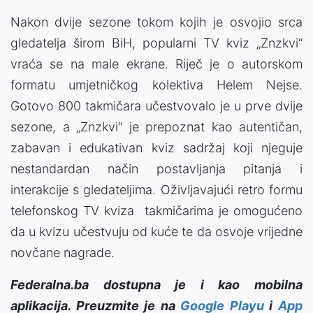
Nakon dvije sezone tokom kojih je osvojio srca
gledatelja širom BiH, popularni TV kviz „Znzkvi“
vraća se na male ekrane. Riječ je o autorskom
formatu umjetničkog kolektiva Helem Nejse.
Gotovo 800 takmičara učestvovalo je u prve dvije
sezone, a „Znzkvi“ je prepoznat kao autentičan,
zabavan i edukativan kviz sadržaj koji njeguje
nestandardan način postavljanja pitanja i
interakcije s gledateljima. Oživljavajući retro formu
telefonskog TV kviza takmičarima je omogućeno
da u kvizu učestvuju od kuće te da osvoje vrijedne
novčane nagrade.
Federalna.ba dostupna je i kao mobilna
aplikacija. Preuzmite je na
Google Playu
i
App