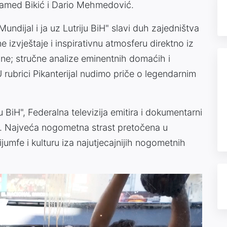
hamed Bikić i Dario Mehmedović.
undijal i ja uz Lutriju BiH" slavi duh zajedništva
 izvještaje i inspirativnu atmosferu direktno iz
ne; stručne analize eminentnih domaćih i
ubrici Pikanterijal nudimo priče o legendarnim
u BiH", Federalna televizija emitira i dokumentarni
a. Najveća nogometna strast pretočena u
rijumfe i kulturu iza najutjecajnijih nogometnih