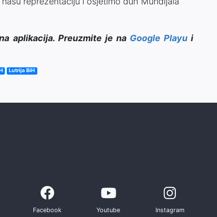
 našu reprezentaciju i osjetimo duh Mundijala
na aplikacija. Preuzmite je na
Google Playu
i
iH
Lutrija BiH
Facebook
Youtube
Instagram