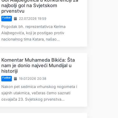
najbolji gol na Svjetskom
prvenstvu
Fudbal
22.07.2026 19:59
Pogodak bh. reprezentativca Kerima
Alajbegovića, koji je postigao protiv
nacionalnog tima Katara, našao...
Komentar Muhameda Bikića: Šta
nam je donio najveći Mundijal u
historiji
Fudbal
19.07.2026 20:38
Nakon pet sedmica vrhunskog nogometa i
sjajnih utakmica, večeras ćemo saznati
osvajača 23. Svjetskog prvenstva...