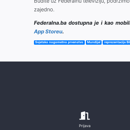
Budite uz Federalnu televiziju, podržimo
zajedno.
Federalna.ba dostupna je i kao mobil
App Storeu
.
Svjetsko nogometno prvenstvo
Mundijal
reprezentacija B
Prijava