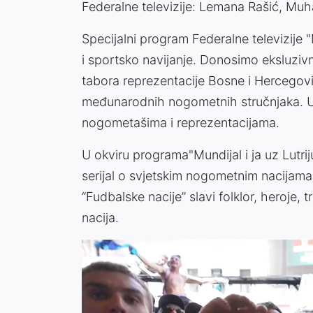
Federalne televizije: Lemana Rašić, Mu
Specijalni program Federalne televizije "M
i sportsko navijanje. Donosimo eksluzivne
tabora reprezentacije Bosne i Hercegovi
međunarodnih nogometnih stručnjaka. U r
nogometašima i reprezentacijama.
U okviru programa"Mundijal i ja uz Lutrij
serijal o svjetskim nogometnim nacijam
“Fudbalske nacije” slavi folklor, heroje, t
nacija.