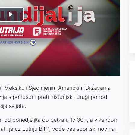
Play
Video
, Meksiku i Sjedinjenim Američkim Državama
ija s ponosom prati historijski, drugi pohod
ja svijeta.
 od ponedjeljka do petka u 17:30h, a vikendom
l i ja uz Lutriju BiH", vode vas sportski novinari