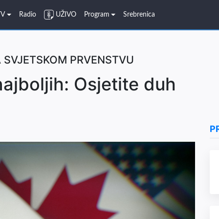
TV
Radio
UŽIVO
Program
Srebrenica
A SVJETSKOM PRVENSTVU
ajboljih: Osjetite duh
P