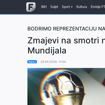
BiH
Svijet
Sport
Kultura
Emisije F
BODRIMO REPREZENTACIJU N
Zmajevi na smotri n
Mundijala
29.05.2026. 11:54
Najave