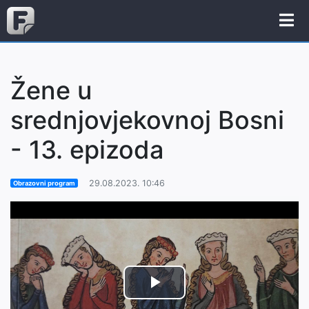
Žene u
srednjovjekovnoj Bosni
- 13. epizoda
29.08.2023. 10:46
Obrazovni program
Play