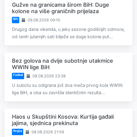
Gužve na granicama širom BiH: Duge
kolone na više graničnih prijelaza
BiH
09.08.2026 09:10
Drugog dana vikenda, u jeku sezone godišnjih odmora,
od ranih jutarnjih sati bilježe se duge kolone put...
Bez golova na dvije subotnje utakmice
WWIN lige BiH
Fudbal
08.08.2026 23:38
U subotu su odigrana još dva meča prvog kola WWIN
lige BiH, a oba su završila identičnim rezulta...
Haos u Skupštini Kosova: Kurtija gađali
jajima, sjednica prekinuta
Regija
08.08.2026 21:59