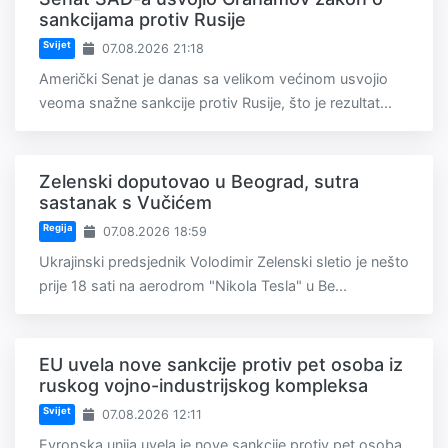
sankcijama protiv Rusije
Svijet
07.08.2026 21:18
Američki Senat je danas sa velikom većinom usvojio
veoma snažne sankcije protiv Rusije, što je rezultat...
Zelenski doputovao u Beograd, sutra
sastanak s Vučićem
Regija
07.08.2026 18:59
Ukrajinski predsjednik Volodimir Zelenski sletio je nešto
prije 18 sati na aerodrom "Nikola Tesla" u Be...
EU uvela nove sankcije protiv pet osoba iz
ruskog vojno-industrijskog kompleksa
Svijet
07.08.2026 12:11
Evropska unija uvela je nove sankcije protiv pet osoba