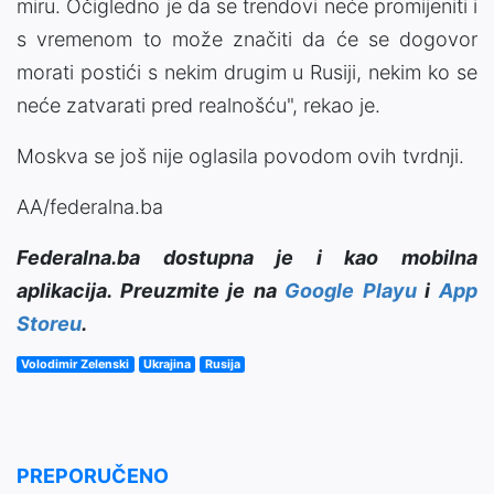
miru. Očigledno je da se trendovi neće promijeniti i
s vremenom to može značiti da će se dogovor
morati postići s nekim drugim u Rusiji, nekim ko se
neće zatvarati pred realnošću", rekao je.
Moskva se još nije oglasila povodom ovih tvrdnji.
AA/federalna.ba
Federalna.ba dostupna je i kao mobilna
aplikacija. Preuzmite je na
Google Playu
i
App
Storeu
.
Volodimir Zelenski
Ukrajina
Rusija
PREPORUČENO