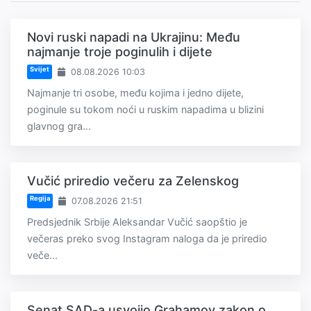
Novi ruski napadi na Ukrajinu: Među
najmanje troje poginulih i dijete
Svijet
08.08.2026 10:03
Najmanje tri osobe, među kojima i jedno dijete,
poginule su tokom noći u ruskim napadima u blizini
glavnog gra...
Vučić priredio večeru za Zelenskog
Regija
07.08.2026 21:51
Predsjednik Srbije Aleksandar Vučić saopštio je
večeras preko svog Instagram naloga da je priredio
veče...
Senat SAD-a usvojio Grahamov zakon o