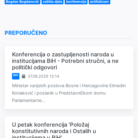
Bogdan Bogdanović
zaštita djela
konferencija
antifašizam
PREPORUČENO
Konferencija o zastupljenosti naroda u
institucijama BiH - Potrebni stručni, a ne
politički odgovori
BiH
07.08.2026 12:14
Ministar vanjskih poslova Bosne i Hercegovine Elmedin
Konaković i poslanik u Predstavničkom domu
Parlamentarne...
U petak konferencija 'Položaj
konstitutivnih naroda i Ostalih u
institucijama u BiH'