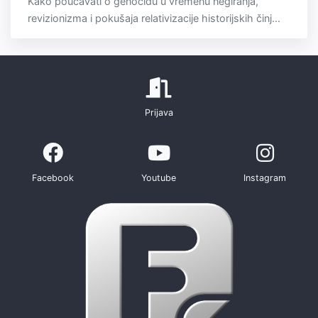
Kako poučavati o genocidu u vremenu negiranja,
revizionizma i pokušaja relativizacije historijskih činj...
Prijava
Facebook
Youtube
Instagram