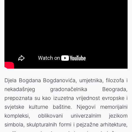
Djela Bogdana Bogdanovića, umjetnika, filozofa i
nekadašnjeg gradonačelnika Beograda,
prepoznata su kao izuzetna vrijednost evropske i
svjetske kulturne baštine. Njegovi memorijalni
kompleksi, oblikovani univerzalnim jezikom
simbola, skulpturalnih formi i pejzažne arhitekture,