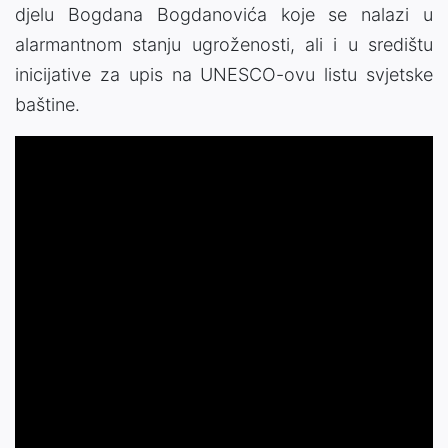
djelu Bogdana Bogdanovića koje se nalazi u
alarmantnom stanju ugroženosti, ali i u središtu
inicijative za upis na UNESCO-ovu listu svjetske
baštine.