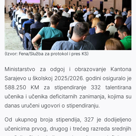
(Izvor: Fena/Služba za protokol i pres KS)
Ministarstvo za odgoj i obrazovanje Kantona
Sarajevo u školskoj 2025/2026. godini osiguralo je
588.250 KM za stipendiranje 332 talentirana
učenika i učenika deficitarnih zanimanja, kojima su
danas uručeni ugovori o stipendiranju.
Od ukupnog broja stipendija, 327 je dodijeljeno
učenicima prvog, drugog i trećeg razreda srednjih