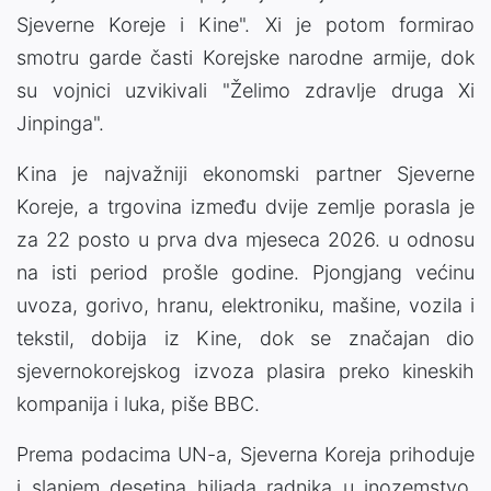
Sjeverne Koreje i Kine". Xi je potom formirao
smotru garde časti Korejske narodne armije, dok
su vojnici uzvikivali "Želimo zdravlje druga Xi
Jinpinga".
Kina je najvažniji ekonomski partner Sjeverne
Koreje, a trgovina između dvije zemlje porasla je
za 22 posto u prva dva mjeseca 2026. u odnosu
na isti period prošle godine. Pjongjang većinu
uvoza, gorivo, hranu, elektroniku, mašine, vozila i
tekstil, dobija iz Kine, dok se značajan dio
sjevernokorejskog izvoza plasira preko kineskih
kompanija i luka, piše BBC.
Prema podacima UN-a, Sjeverna Koreja prihoduje
i slanjem desetina hiljada radnika u inozemstvo,