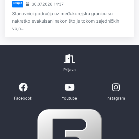
Svijet
30.07.2026 14:37
Stanovnici područja uz međukorejsku granicu su
nakratko evakuisani nakon što je tokom zajedničkih
vojn...
Prijava
Facebook
Youtube
Instagram