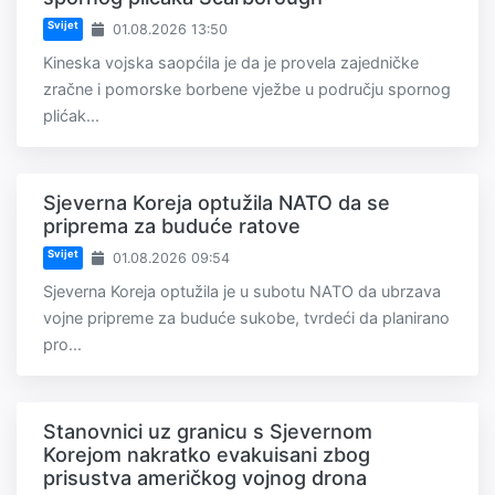
Svijet
01.08.2026 13:50
Kineska vojska saopćila je da je provela zajedničke
zračne i pomorske borbene vježbe u području spornog
plićak...
Sjeverna Koreja optužila NATO da se
priprema za buduće ratove
Svijet
01.08.2026 09:54
Sjeverna Koreja optužila je u subotu NATO da ubrzava
vojne pripreme za buduće sukobe, tvrdeći da planirano
pro...
Stanovnici uz granicu s Sjevernom
Korejom nakratko evakuisani zbog
prisustva američkog vojnog drona