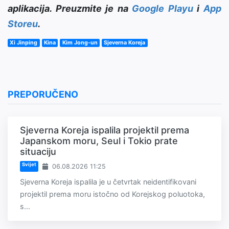
aplikacija. Preuzmite je na
Google Playu
i
App
Storeu
.
Xi Jinping
Kina
Kim Jong-un
Sjeverna Koreja
PREPORUČENO
Sjeverna Koreja ispalila projektil prema
Japanskom moru, Seul i Tokio prate
situaciju
Svijet
06.08.2026 11:25
Sjeverna Koreja ispalila je u četvrtak neidentifikovani
projektil prema moru istočno od Korejskog poluotoka,
s...