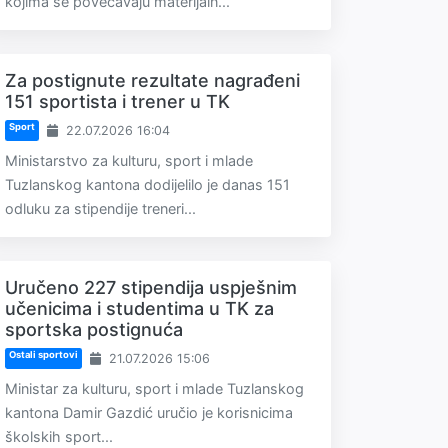
kojima se povećavaju materijaln...
Za postignute rezultate nagrađeni
151 sportista i trener u TK
Sport
22.07.2026 16:04
Ministarstvo za kulturu, sport i mlade
Tuzlanskog kantona dodijelilo je danas 151
odluku za stipendije treneri...
Uručeno 227 stipendija uspješnim
učenicima i studentima u TK za
sportska postignuća
Ostali sportovi
21.07.2026 15:06
Ministar za kulturu, sport i mlade Tuzlanskog
kantona Damir Gazdić uručio je korisnicima
školskih sport...