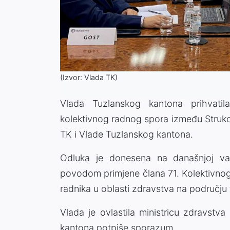
(Izvor: Vlada TK)
Vlada Tuzlanskog kantona prihvati
kolektivnog radnog spora između Struko
TK i Vlade Tuzlanskog kantona.
Odluka je donesena na današnjoj va
povodom primjene člana 71. Kolektivno
radnika u oblasti zdravstva na području
Vlada je ovlastila ministricu zdravst
kantona potpiše sporazum.