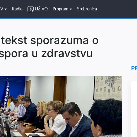
TV
Radio
UŽIVO
Program
Srebrenica
a tekst sporazuma o
spora u zdravstvu
P