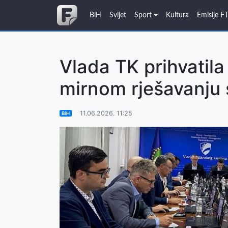
BiH
Svijet
Sport
Kultura
Emisije F
Vlada TK prihvatil
mirnom rješavanju 
11.06.2026. 11:25
BiH