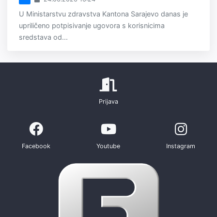
U Ministarstvu zdravstva Kantona Sarajevo danas je
upriličeno potpisivanje ugovora s korisnicima
sredstava od...
Prijava
Facebook
Youtube
Instagram