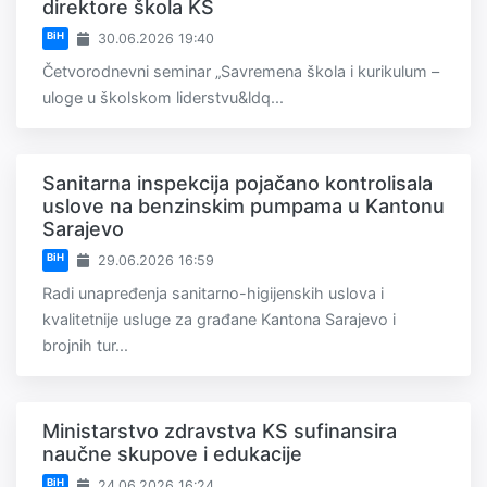
direktore škola KS
BiH
30.06.2026 19:40
Četvorodnevni seminar „Savremena škola i kurikulum –
uloge u školskom liderstvu&ldq...
Sanitarna inspekcija pojačano kontrolisala
uslove na benzinskim pumpama u Kantonu
Sarajevo
BiH
29.06.2026 16:59
Radi unapređenja sanitarno-higijenskih uslova i
kvalitetnije usluge za građane Kantona Sarajevo i
brojnih tur...
Ministarstvo zdravstva KS sufinansira
naučne skupove i edukacije
BiH
24.06.2026 16:24