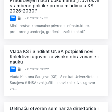
Predstavljen nacrt dokumenta „Novi okvir
stambene politike prema mladima u KS
2026-2030."
BiH
09.07.2026 17:33
Ministarstvo komunalne privrede, infrastrukture,
prostornog uređenja, građenja i zaštite okoliš...
Vlada KS i Sindikat UNSA potpisali novi
Kolektivni ugovor za visoko obrazovanje i
nauku
BiH
02.07.2026 20:22
Vlada Kantona Sarajevo (KS) i Sindikat Univerziteta u
Sarajevu (UNSA) zaključili su novi kolektivni ugovor
za...
U Bihaću otvoren seminar za direktorice i