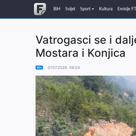
BiH
Svijet
Sport
Kultura
Emisije F
Vatrogasci se i dal
Mostara i Konjica
07.07.2026. 09:24
BiH