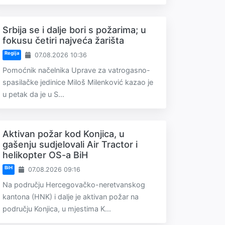
Srbija se i dalje bori s požarima; u
fokusu četiri najveća žarišta
Regija
07.08.2026 10:36
Pomoćnik načelnika Uprave za vatrogasno-
spasilačke jedinice Miloš Milenković kazao je
u petak da je u S...
Aktivan požar kod Konjica, u
gašenju sudjelovali Air Tractor i
helikopter OS-a BiH
BiH
07.08.2026 09:16
Na području Hercegovačko-neretvanskog
kantona (HNK) i dalje je aktivan požar na
području Konjica, u mjestima K...