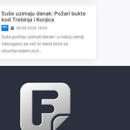
Suše uzimaju danak: Požari bukte
kod Trebinja i Konjica
BiH
06.08.2026 19:50
Suše počinju uzimati danak i u našoj zemlji.
Vatrogasci se već tri dana bore sa
obuzdavanjem pož...