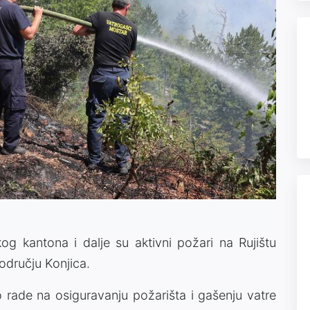
 kantona i dalje su aktivni požari na Rujištu
odručju Konjica.
 rade na osiguravanju požarišta i gašenju vatre