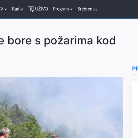
TV
Radio
UŽIVO
Program
Srebrenica
je bore s požarima kod
P